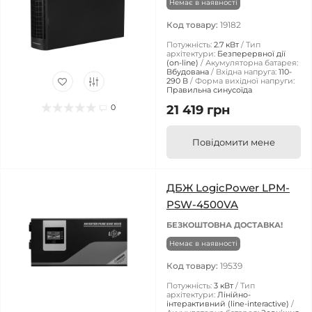
Немає в наявності
Код товару:
19182
Потужність:
2.7 кВт
Тип
архітектури:
Безперервної дії
(on-line)
Акумуляторна батарея:
Вбудована
Вхідна напруга:
110-
290 В
Форма вихідної напруги:
Правильна синусоїда
0
21 419 грн
Повідомити мене
ДБЖ LogicPower LPM-
PSW-4500VA
БЕЗКОШТОВНА ДОСТАВКА!
Немає в наявності
Код товару:
19539
Потужність:
3 кВт
Тип
архітектури:
Лінійно-
інтерактивний (line-interactive)