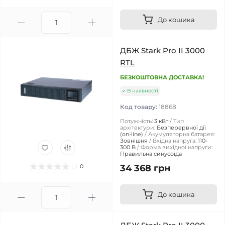
До кошика
ДБЖ Stark Pro II 3000
RTL
БЕЗКОШТОВНА ДОСТАВКА!
В наявності
Код товару:
18868
Потужність:
3 кВт
Тип
архітектури:
Безперервної дії
(on-line)
Акумуляторна батарея:
Зовнішня
Вхідна напруга:
110-
300 В
Форма вихідної напруги:
Правильна синусоїда
0
34 368 грн
До кошика