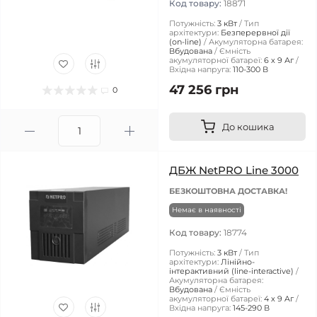
Код товару:
18871
Потужність:
3 кВт
Тип
архітектури:
Безперервної дії
(on-line)
Акумуляторна батарея:
Вбудована
Ємність
акумуляторної батареї:
6 х 9 Аг
Вхідна напруга:
110-300 В
47 256 грн
0
До кошика
ДБЖ NetPRO Line 3000
БЕЗКОШТОВНА ДОСТАВКА!
Немає в наявності
Код товару:
18774
Потужність:
3 кВт
Тип
архітектури:
Лінійно-
інтерактивний (line-interactive)
Акумуляторна батарея:
Вбудована
Ємність
акумуляторної батареї:
4 х 9 Aг
Вхідна напруга:
145-290 В