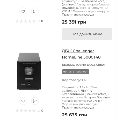
архітектури:
Безперервної дії
(on-line)
Акумуляторна батарея:
Вбудована
Вхідна напруга:
110-
290 В
Форма вихідної напруги:
Правильна синусоїда
0
25 391 грн
Повідомити мене
ДБЖ Challenger
HomeLine 5000T48
БЕЗКОШТОВНА ДОСТАВКА!
Немає в наявності
Код товару:
19201
Потужність:
3.5 кВт
Тип
архітектури:
Лінійно-
інтерактивний (line-interactive)
Акумуляторна батарея:
Зовнішня
Вхідна напруга:
140-275 В
Форма вихідної напруги:
Правильна синусоїда
0
25 635 грн