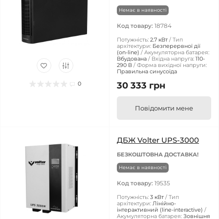
Немає в наявності
Код товару:
18784
Потужність:
2.7 кВт
Тип
архітектури:
Безперервної дії
(on-line)
Акумуляторна батарея:
Вбудована
Вхідна напруга:
110-
290 В
Форма вихідної напруги:
Правильна синусоїда
0
30 333 грн
Повідомити мене
ДБЖ Volter UPS-3000
БЕЗКОШТОВНА ДОСТАВКА!
Немає в наявності
Код товару:
19535
Потужність:
3 кВт
Тип
архітектури:
Лінійно-
інтерактивний (line-interactive)
Акумуляторна батарея:
Зовнішня