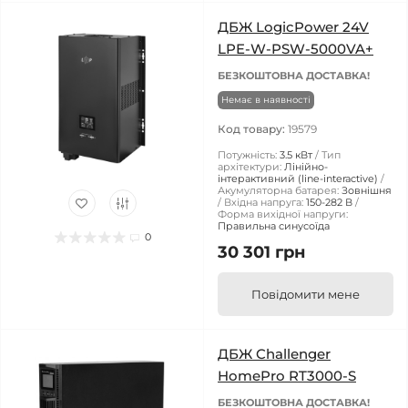
ДБЖ LogicPower 24V
LPE-W-PSW-5000VA+
БЕЗКОШТОВНА ДОСТАВКА!
Немає в наявності
Код товару:
19579
Потужність:
3.5 кВт
Тип
архітектури:
Лінійно-
інтерактивний (line-interactive)
Акумуляторна батарея:
Зовнішня
Вхідна напруга:
150-282 В
Форма вихідної напруги:
Правильна синусоїда
0
30 301 грн
Повідомити мене
ДБЖ Challenger
HomePro RT3000-S
БЕЗКОШТОВНА ДОСТАВКА!