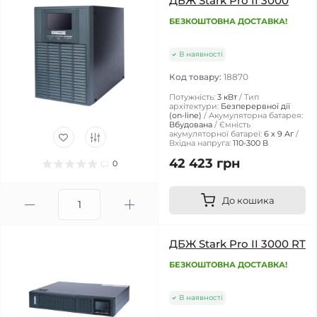
ДБЖ Stark Pro II 3000
БЕЗКОШТОВНА ДОСТАВКА!
В наявності
Код товару:
18870
Потужність:
3 кВт
Тип
архітектури:
Безперервної дії
(on-line)
Акумуляторна батарея:
Вбудована
Ємність
акумуляторної батареї:
6 х 9 Аг
Вхідна напруга:
110-300 В
42 423 грн
0
До кошика
ДБЖ Stark Pro II 3000 RT
БЕЗКОШТОВНА ДОСТАВКА!
В наявності