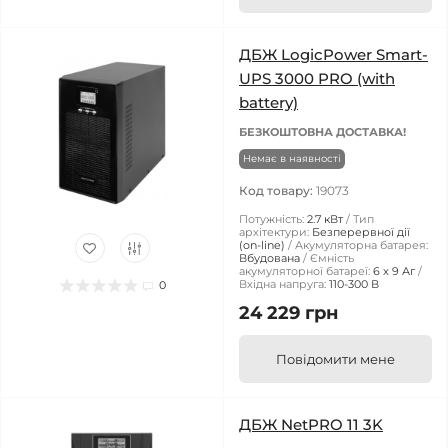
ДБЖ LogicPower Smart-
UPS 3000 PRO (with
battery)
БЕЗКОШТОВНА ДОСТАВКА!
Немає в наявності
Код товару:
19073
Потужність:
2.7 кВт
Тип
архітектури:
Безперервної дії
(on-line)
Акумуляторна батарея:
Вбудована
Ємність
акумуляторної батареї:
6 x 9 Аг
Вхідна напруга:
110-300 В
0
24 229 грн
Повідомити мене
ДБЖ NetPRO 11 3K