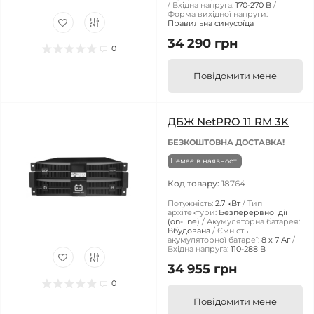
Вхідна напруга:
170-270 В
Форма вихідної напруги:
Правильна синусоїда
34 290 грн
0
Повідомити мене
ДБЖ NetPRO 11 RM 3K
БЕЗКОШТОВНА ДОСТАВКА!
Немає в наявності
Код товару:
18764
Потужність:
2.7 кВт
Тип
архітектури:
Безперервної дії
(on-line)
Акумуляторна батарея:
Вбудована
Ємність
акумуляторної батареї:
8 х 7 Аг
Вхідна напруга:
110-288 В
34 955 грн
0
Повідомити мене