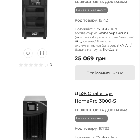
БЕЗКОШТОВНА ДОСТАВКА!
Немає в наявності
Код товару:
19142
Потужність:
2.7 кВт
Тип
архітектури:
Безперервної дії
(on-line)
Акумуляторна батарея:
Вбудована
Ємність
акумуляторної батареї:
8 х 7 Аг
Вхідна напруга:
110-275 В
25 069 грн
0
Повідомити мене
ДБЖ Challenger
HomePro 3000-S
БЕЗКОШТОВНА ДОСТАВКА!
Немає в наявності
Код товару:
18783
Потужність:
2.7 кВт
Тип