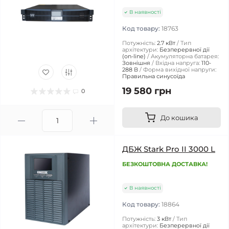
В наявності
Код товару:
18763
Потужність:
2.7 кВт
Тип
архітектури:
Безперервної дії
(on-line)
Акумуляторна батарея:
Зовнішня
Вхідна напруга:
110-
288 В
Форма вихідної напруги:
Правильна синусоїда
19 580 грн
0
До кошика
ДБЖ Stark Pro II 3000 L
БЕЗКОШТОВНА ДОСТАВКА!
В наявності
Код товару:
18864
Потужність:
3 кВт
Тип
архітектури:
Безперервної дії