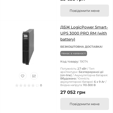
Повідомити мене
ДБЖ LogicPower Smart-
UPS 3000 PRO RM (with
battery)
БЕЗКОШТОВНА ДОСТАВКА!
Немає в наявності
Код товару:
19074
Потужність:
2.7 кВт
Тип
архітектури:
Безперервної дії
(on-line)
Акумуляторна батарея:
Вбудована
Ємність
акумуляторної батареї:
6 x 9 Аг
Вхідна напруга:
110-300 В
0
27 052 грн
Повідомити мене