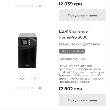
12 039 грн
0
Повідомити мене
ДБЖ Challenger
HomePro 3000
БЕЗКОШТОВНА ДОСТАВКА!
Немає в наявності
Код товару:
18780
Потужність:
2.7 кВт
Тип
архітектури:
Безперервної дії
(on-line)
Акумуляторна батарея:
Зовнішня
Вхідна напруга:
110-
290 В
Форма вихідної напруги:
Правильна синусоїда
0
17 802 грн
Повідомити мене