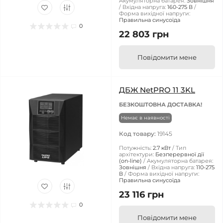
Акумуляторна батарея:
Зовнішня
Вхідна напруга:
160-275 В
Форма вихідної напруги:
Правильна синусоїда
0
22 803 грн
Повідомити мене
ДБЖ NetPRO 11 3KL
БЕЗКОШТОВНА ДОСТАВКА!
Немає в наявності
Код товару:
19145
Потужність:
2.7 кВт
Тип
архітектури:
Безперервної дії
(on-line)
Акумуляторна батарея:
Зовнішня
Вхідна напруга:
110-275
В
Форма вихідної напруги:
Правильна синусоїда
23 116 грн
0
Повідомити мене