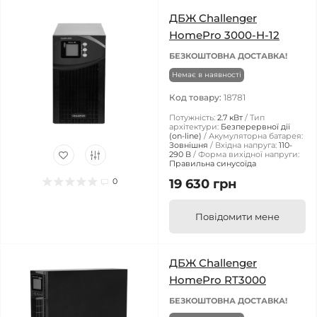
ДБЖ Challenger
HomePro 3000-H-12
БЕЗКОШТОВНА ДОСТАВКА!
Немає в наявності
Код товару:
18781
Потужність:
2.7 кВт
Тип
архітектури:
Безперервної дії
(on-line)
Акумуляторна батарея:
Зовнішня
Вхідна напруга:
110-
290 В
Форма вихідної напруги:
Правильна синусоїда
0
19 630 грн
Повідомити мене
ДБЖ Challenger
HomePro RT3000
БЕЗКОШТОВНА ДОСТАВКА!