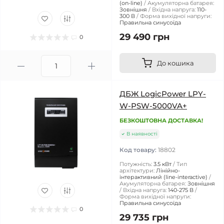
(on-line)
Акумуляторна батарея:
Зовнішня
Вхідна напруга:
110-
300 В
Форма вихідної напруги:
Правильна синусоїда
29 490 грн
0
До кошика
ДБЖ LogicPower LPY-
W-PSW-5000VA+
БЕЗКОШТОВНА ДОСТАВКА!
В наявності
Код товару:
18802
Потужність:
3.5 кВт
Тип
архітектури:
Лінійно-
інтерактивний (line-interactive)
Акумуляторна батарея:
Зовнішня
Вхідна напруга:
140-275 В
Форма вихідної напруги:
Правильна синусоїда
0
29 735 грн