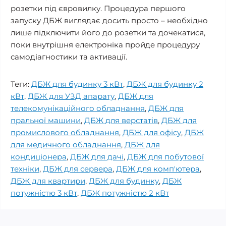
розетки під євровилку. Процедура першого
запуску ДБЖ виглядає досить просто – необхідно
лише підключити його до розетки та дочекатися,
поки внутрішня електроніка пройде процедуру
самодіагностики та активації.
Теги:
ДБЖ для будинку 3 кВт
,
ДБЖ для будинку 2
кВт
,
ДБЖ для УЗД апарату
,
ДБЖ для
телекомунікаційного обладнання
,
ДБЖ для
пральної машини
,
ДБЖ для верстатів
,
ДБЖ для
промислового обладнання
,
ДБЖ для офісу
,
ДБЖ
для медичного обладнання
,
ДБЖ для
кондиціонера
,
ДБЖ для дачі
,
ДБЖ для побутової
техніки
,
ДБЖ для сервера
,
ДБЖ для комп'ютера
,
ДБЖ для квартири
,
ДБЖ для будинку
,
ДБЖ
потужністю 3 кВт
,
ДБЖ потужністю 2 кВт