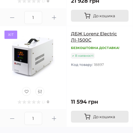
21 928 грн
0
До кошика
ДБЖ Lorenz Electric
ХІТ
ЛІ-1500С
БЕЗКОШТОВНА ДОСТАВКА!
В наявності
Код товару:
18897
11 594 грн
0
До кошика