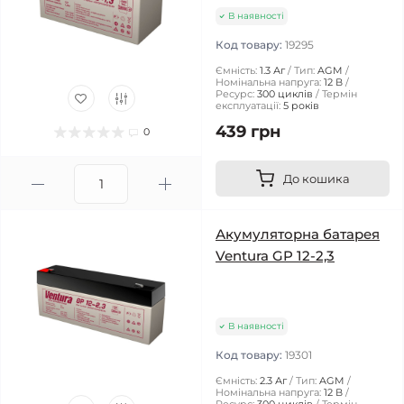
В наявності
Код товару:
19295
Ємність:
1.3 Аг
Тип:
AGM
Номінальна напруга:
12 В
Ресурс:
300 циклів
Термін
експлуатації:
5 років
439 грн
0
До кошика
Акумуляторна батарея
Ventura GP 12-2,3
В наявності
Код товару:
19301
Ємність:
2.3 Аг
Тип:
AGM
Номінальна напруга:
12 В