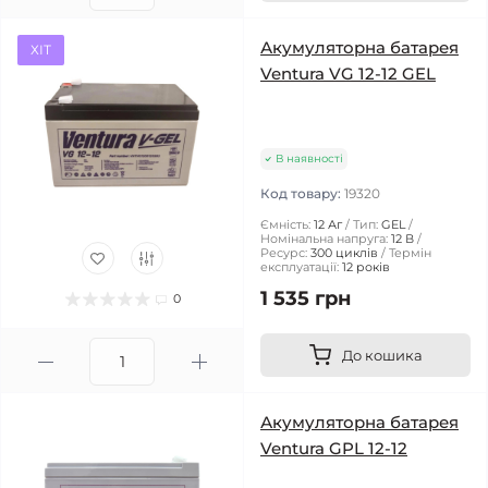
Акумуляторна батарея
ХІТ
Ventura VG 12-12 GEL
В наявності
Код товару:
19320
Ємність:
12 Аг
Тип:
GEL
Номінальна напруга:
12 В
Ресурс:
300 циклів
Термін
експлуатації:
12 років
1 535 грн
0
До кошика
Акумуляторна батарея
Ventura GPL 12-12