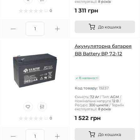
експлуатації:
8 років
1 311 грн
0
До кошика
Акумуляторна батарея
BB Battery BP 7,2-12
В наявності
Код товару:
19237
Ємність:
7.2 Аг
Тип:
AGM
Номінальна напруга:
12 В
Ресурс:
300 циклів
Термін
експлуатації:
8 років
1 522 грн
0
До кошика