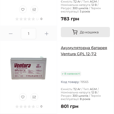
Ємність:
7.2 Аг
Тип:
AGM
Номінальна напруга:
12 В
Ресурс:
300 циклів
Термін
експлуатації:
5 років
783 грн
0
До кошика
Акумуляторна батарея
Ventura GPL 12-7,2
В наявності
Код товару:
19565
Ємність:
7.2 Аг
Тип:
AGM
Номінальна напруга:
12 В
Ресурс:
300 циклів
Термін
експлуатації:
8 років
801 грн
0