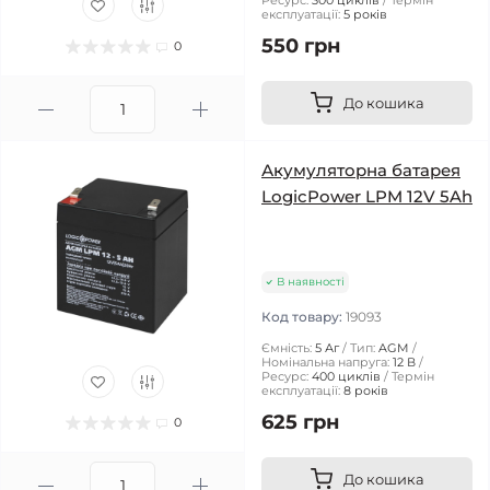
Ресурс:
300 циклів
Термін
експлуатації:
5 років
550 грн
0
До кошика
Акумуляторна батарея
LogicPower LPM 12V 5Ah
В наявності
Код товару:
19093
Ємність:
5 Аг
Тип:
AGM
Номінальна напруга:
12 В
Ресурс:
400 циклів
Термін
експлуатації:
8 років
625 грн
0
До кошика