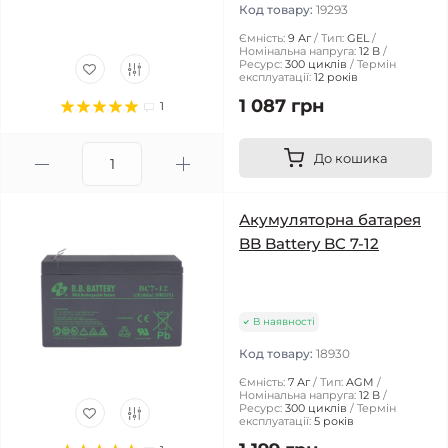
Код товару:
19293
Ємність:
9 Аг
Тип:
GEL
Номінальна напруга:
12 В
Ресурс:
300 циклів
Термін
експлуатації:
12 років
1 087 грн
1
До кошика
Акумуляторна батарея
BB Battery BC 7-12
В наявності
Код товару:
18930
Ємність:
7 Аг
Тип:
AGM
Номінальна напруга:
12 В
Ресурс:
300 циклів
Термін
експлуатації:
5 років