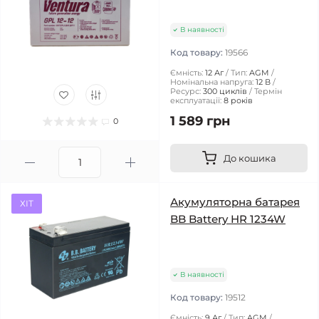
В наявності
Код товару:
19566
Ємність:
12 Аг
Тип:
AGM
Номінальна напруга:
12 В
Ресурс:
300 циклів
Термін
експлуатації:
8 років
1 589 грн
0
До кошика
Акумуляторна батарея
ХІТ
BB Battery HR 1234W
В наявності
Код товару:
19512
Ємність:
9 Аг
Тип:
AGM