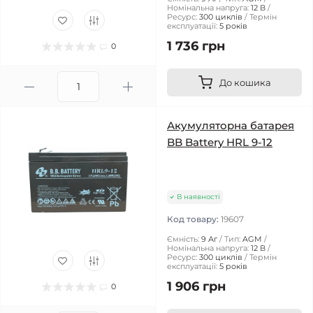
Номінальна напруга:
12 В
Ресурс:
300 циклів
Термін
експлуатації:
5 років
1 736 грн
0
До кошика
Акумуляторна батарея
BB Battery HRL 9-12
В наявності
Код товару:
19607
Ємність:
9 Аг
Тип:
AGM
Номінальна напруга:
12 В
Ресурс:
300 циклів
Термін
експлуатації:
5 років
1 906 грн
0