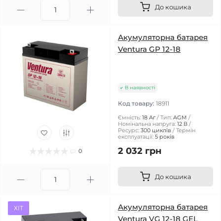
До кошика
Акумуляторна батарея
Ventura GP 12-18
В наявності
Код товару:
18911
Ємність:
18 Аг
Тип:
AGM
Номінальна напруга:
12 В
Ресурс:
300 циклів
Термін
експлуатації:
5 років
2 032 грн
0
До кошика
Акумуляторна батарея
ХІТ
Ventura VG 12-18 GEL