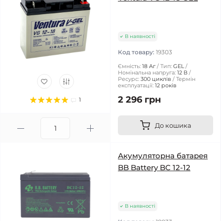
В наявності
Код товару:
19303
Ємність:
18 Аг
Тип:
GEL
Номінальна напруга:
12 В
Ресурс:
300 циклів
Термін
експлуатації:
12 років
2 296 грн
1
До кошика
Акумуляторна батарея
BB Battery BC 12-12
В наявності