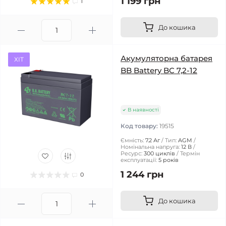
1 199 грн
1
До кошика
Акумуляторна батарея
ХІТ
BB Battery BC 7,2-12
В наявності
Код товару:
19515
Ємність:
7.2 Аг
Тип:
AGM
Номінальна напруга:
12 В
Ресурс:
300 циклів
Термін
експлуатації:
5 років
1 244 грн
0
До кошика