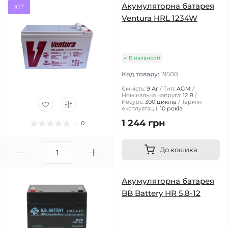
Акумуляторна батарея
ХІТ
Ventura HRL 1234W
В наявності
Код товару:
19508
Ємність:
9 Аг
Тип:
AGM
Номінальна напруга:
12 В
Ресурс:
300 циклів
Термін
експлуатації:
10 років
1 244 грн
0
До кошика
Акумуляторна батарея
BB Battery HR 5.8-12