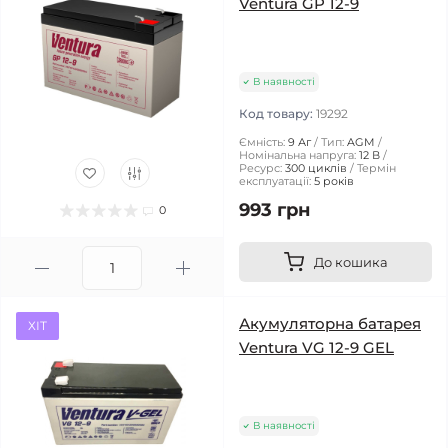
Ventura GP 12-9
В наявності
Код товару:
19292
Ємність:
9 Аг
Тип:
AGM
Номінальна напруга:
12 В
Ресурс:
300 циклів
Термін
експлуатації:
5 років
993 грн
0
До кошика
Акумуляторна батарея
ХІТ
Ventura VG 12-9 GEL
В наявності