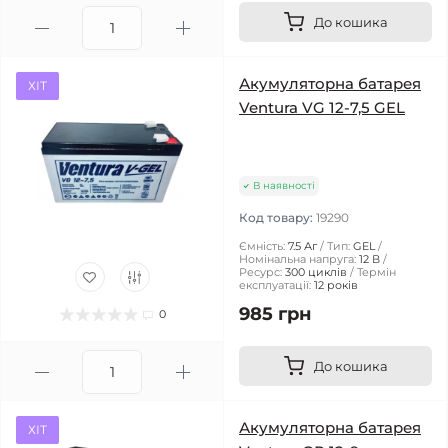
До кошика
Акумуляторна батарея
ХІТ
Ventura VG 12-7,5 GEL
В наявності
Код товару:
19290
Ємність:
7.5 Аг
Тип:
GEL
Номінальна напруга:
12 В
Ресурс:
300 циклів
Термін
експлуатації:
12 років
985 грн
0
До кошика
Акумуляторна батарея
ХІТ