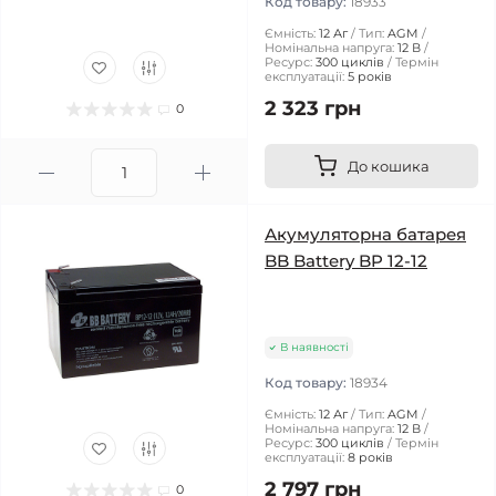
Код товару:
18933
Ємність:
12 Аг
Тип:
AGM
Номінальна напруга:
12 В
Ресурс:
300 циклів
Термін
експлуатації:
5 років
2 323 грн
0
До кошика
Акумуляторна батарея
BB Battery BP 12-12
В наявності
Код товару:
18934
Ємність:
12 Аг
Тип:
AGM
Номінальна напруга:
12 В
Ресурс:
300 циклів
Термін
експлуатації:
8 років
2 797 грн
0