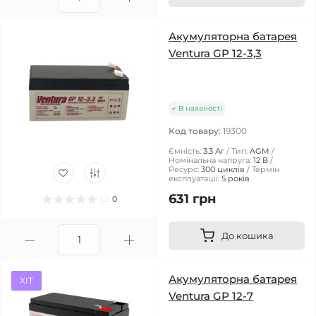
Акумуляторна батарея
Ventura GP 12-3,3
В наявності
Код товару:
19300
Ємність:
3.3 Аг
Тип:
AGM
Номінальна напруга:
12 В
Ресурс:
300 циклів
Термін
експлуатації:
5 років
631 грн
0
До кошика
Акумуляторна батарея
ХІТ
Ventura GP 12-7