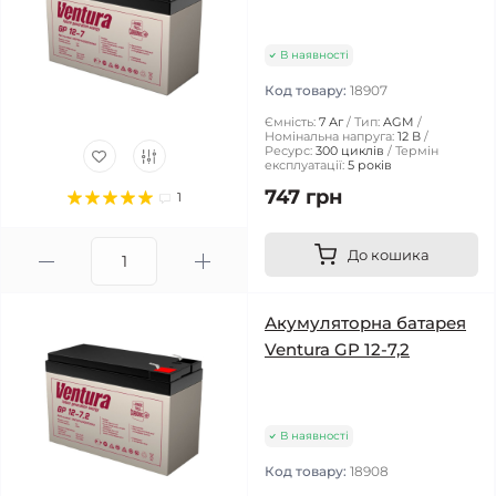
В наявності
Код товару:
18907
Ємність:
7 Аг
Тип:
AGM
Номінальна напруга:
12 В
Ресурс:
300 циклів
Термін
експлуатації:
5 років
747 грн
1
До кошика
Акумуляторна батарея
Ventura GP 12-7,2
В наявності
Код товару:
18908