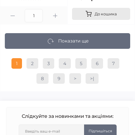
До кошика
Показати ще
1
2
3
4
5
6
7
8
9
>
>|
Слідкуйте за новинками та акціями:
Підпишіться