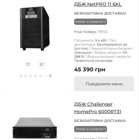
ДБЖ NetPRO 11 6KL
БЕЗКОШТОВНА ДОСТАВКА!
Немає в наявності
Код товару:
19146
Потужність:
5.4 кВт
Тип
архітектури:
Безперервної дії
(on-line)
Акумуляторна батарея:
Зовнішня
Вхідна напруга:
110-
288 В
Форма вихідної напруги:
Правильна синусоїда
45 390 грн
0
Повідомити мене
ДБЖ Challenger
HomePro 6000RT31
БЕЗКОШТОВНА ДОСТАВКА!
Немає в наявності
Код товару:
19205