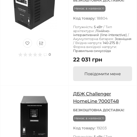
БЕЗКОШТОВНА ДОСТАВКА!
Немає в наявності
Код товару:
18804
Потужність:
5 кВт
Тип
архітектури:
Лінійно-
інтерактивний (line-interactive)
Акумуляторна батарея:
Зовнішня
Вхідна напруга:
140-275 В
Форма вихідної напруги:
Правильна синусоїда
0
22 031 грн
Повідомити мене
ДБЖ Challenger
HomeLine 7000T48
БЕЗКОШТОВНА ДОСТАВКА!
Немає в наявності
Код товару:
19203
Потужність:
5 кВт
Тип