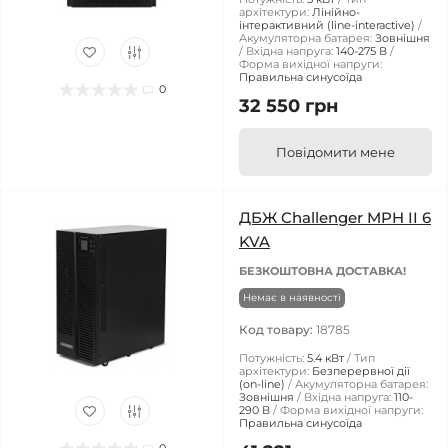
архітектури:
Лінійно-
інтерактивний (line-interactive)
Акумуляторна батарея:
Зовнішня
Вхідна напруга:
140-275 В
Форма вихідної напруги:
Правильна синусоїда
0
32 550 грн
Повідомити мене
ДБЖ Challenger MPH II 6
KVA
БЕЗКОШТОВНА ДОСТАВКА!
Немає в наявності
Код товару:
18785
Потужність:
5.4 кВт
Тип
архітектури:
Безперервної дії
(on-line)
Акумуляторна батарея:
Зовнішня
Вхідна напруга:
110-
290 В
Форма вихідної напруги:
Правильна синусоїда