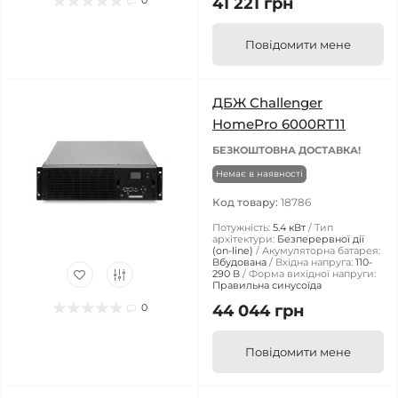
0
41 221 грн
Повідомити мене
ДБЖ Challenger
HomePro 6000RT11
БЕЗКОШТОВНА ДОСТАВКА!
Немає в наявності
Код товару:
18786
Потужність:
5.4 кВт
Тип
архітектури:
Безперервної дії
(on-line)
Акумуляторна батарея:
Вбудована
Вхідна напруга:
110-
290 В
Форма вихідної напруги:
Правильна синусоїда
0
44 044 грн
Повідомити мене