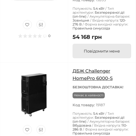
Потужність:
5.4 кВт
Тип
архітектури:
Безперервної дії
(on-line)
Акумуляторна батарея:
Зовнішня
Вхідна напруга:
120-
276 В
Форма вихідної напруги:
Правильна синусоїда
0
54 168 грн
Повідомити мене
ДБЖ Challenger
HomePro 6000-S
БЕЗКОШТОВНА ДОСТАВКА!
Немає в наявності
Код товару:
19187
Потужність:
5.4 кВт
Тип
архітектури:
Безперервної дії
(on-line)
Акумуляторна батарея:
Вбудована
Вхідна напруга:
110-
286 В
Форма вихідної напруги:
Правильна синусоїда