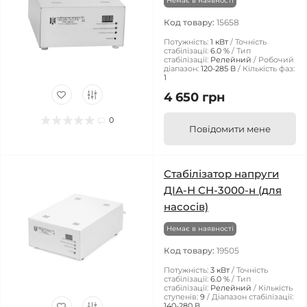
Немає в наявності
Код товару:
15658
Потужність:
1 кВт
Точність
стабілізації:
6.0 %
Тип
стабілізації:
Релейний
Робочий
діапазон:
120-285 В
Кількість фаз:
1
4 650 грн
0
Повідомити мене
Стабілізатор напруги
ДІА-Н СН-3000-н (для
насосів)
Немає в наявності
Код товару:
19505
Потужність:
3 кВт
Точність
стабілізації:
6.0 %
Тип
стабілізації:
Релейний
Кількість
ступенів:
9
Діапазон стабілізації:
140-280 В