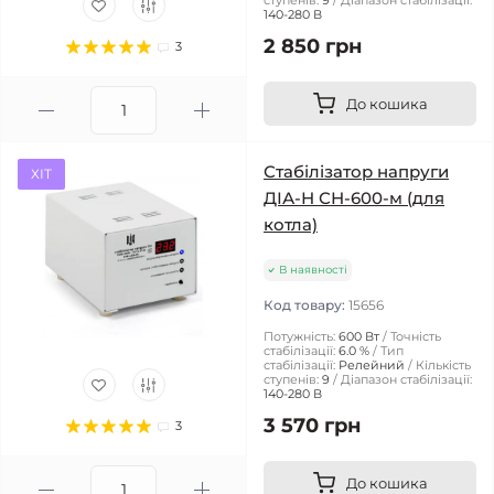
ступенів:
9
Діапазон стабілізації:
140-280 В
2 850 грн
3
До кошика
Стабілізатор напруги
ХІТ
ДІА-Н СН-600-м (для
котла)
В наявності
Код товару:
15656
Потужність:
600 Вт
Точність
стабілізації:
6.0 %
Тип
стабілізації:
Релейний
Кількість
ступенів:
9
Діапазон стабілізації:
140-280 В
3 570 грн
3
До кошика