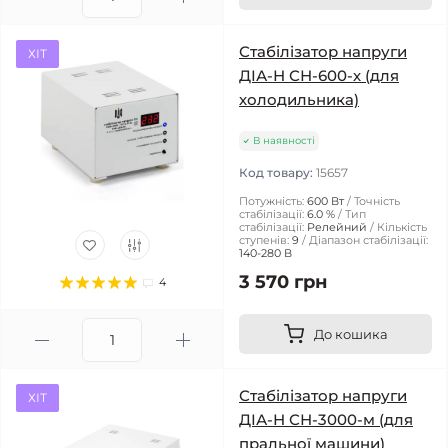
Стабілізатор напруги
ХІТ
ДІА-Н СН-600-х (для
холодильника)
В наявності
Код товару:
15657
Потужність:
600 Вт
Точність
стабілізації:
6.0 %
Тип
стабілізації:
Релейний
Кількість
ступенів:
9
Діапазон стабілізації:
140-280 В
3 570 грн
4
До кошика
Стабілізатор напруги
ХІТ
ДІА-Н СН-3000-м (для
пральної машини)