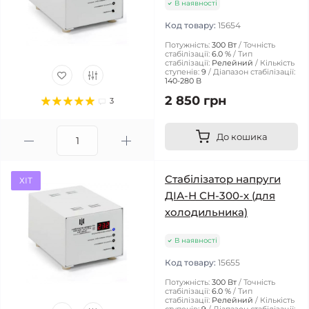
В наявності
Код товару:
15654
Потужність:
300 Вт
Точність
стабілізації:
6.0 %
Тип
стабілізації:
Релейний
Кількість
ступенів:
9
Діапазон стабілізації:
140-280 В
2 850 грн
3
До кошика
Стабілізатор напруги
ХІТ
ДІА-Н СН-300-х (для
холодильника)
В наявності
Код товару:
15655
Потужність:
300 Вт
Точність
стабілізації:
6.0 %
Тип
стабілізації:
Релейний
Кількість