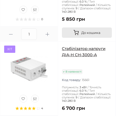
стабілізації:
6.0 %
Тип
стабілізації:
Релейний
Кількість
ступенів:
9
Діапазон стабілізації:
140-280 В
5 850 грн
0
До кошика
Стабілізатор напруги
ХІТ
ДІА-Н СН-3000-А
В наявності
Код товару:
15661
Потужність:
3 кВт
Точність
стабілізації:
6.0 %
Тип
стабілізації:
Релейний
Кількість
ступенів:
9
Діапазон стабілізації:
140-280 В
6 700 грн
4