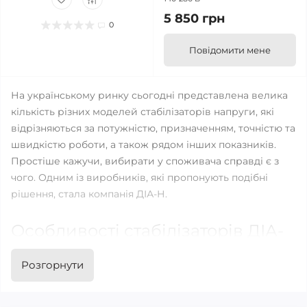
5 850 грн
0
Повідомити мене
На українському ринку сьогодні представлена ​​велика
кількість різних моделей стабілізаторів напруги, які
відрізняються за потужністю, призначенням, точністю та
швидкістю роботи, а також рядом інших показників.
Простіше кажучи, вибирати у споживача справді є з
чого. Одним із виробників, які пропонують подібні
рішення, стала компанія ДІА-Н.
Особливості стабілізаторів ДІА-
Н
Розгорнути
Цікаво, що виробництво стабілізаторів напруги в
минулому не входило до переліку спеціалізацій