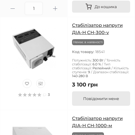
До кошика
Стабілізатор напруги
ДІА-Н СН-300-v
Немає в наявності
Код товару:
18541
Потужність:
300 Вт
Точність
стабілізації:
6.0 %
Тип
стабілізації:
Релейний
Кількість
ступенів:
9
Діапазон стабілізації:
140-280 В
3 100 грн
3
Повідомити мене
Стабілізатор напруги
ДІА-Н СН-1000-м