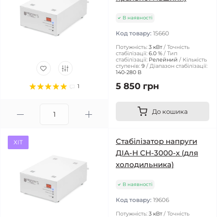
В наявності
Код товару:
15660
Потужність:
3 кВт
Точність
стабілізації:
6.0 %
Тип
стабілізації:
Релейний
Кількість
ступенів:
9
Діапазон стабілізації:
140-280 В
5 850 грн
1
До кошика
Стабілізатор напруги
ХІТ
ДІА-Н СН-3000-х (для
холодильника)
В наявності
Код товару:
19606
Потужність:
3 кВт
Точність