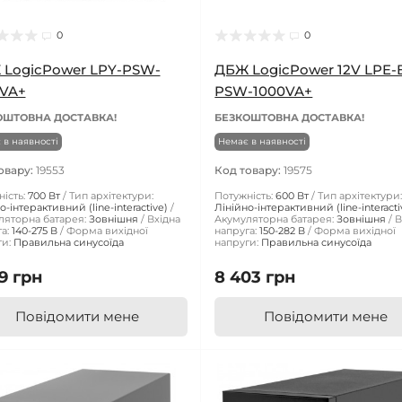
0
0
 LogicPower LPY-PSW-
ДБЖ LogicPower 12V LPE-
0VA+
PSW-1000VA+
ОШТОВНА ДОСТАВКА!
БЕЗКОШТОВНА ДОСТАВКА!
 в наявності
Немає в наявності
овару:
19553
Код товару:
19575
ість:
700 Вт
Тип архітектури:
Потужність:
600 Вт
Тип архітектури
о-інтерактивний (line-interactive)
Лінійно-інтерактивний (line-interacti
ляторна батарея:
Зовнішня
Вхідна
Акумуляторна батарея:
Зовнішня
В
а:
140-275 В
Форма вихідної
напруга:
150-282 В
Форма вихідної
и:
Правильна синусоїда
напруги:
Правильна синусоїда
9 грн
8 403 грн
Повідомити мене
Повідомити мене