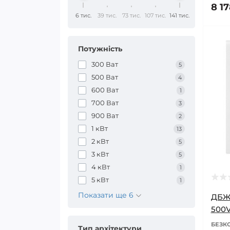
8 1
6 тис.
39 тис.
73 тис.
107 тис.
141 тис.
Потужність
300 Ват
5
500 Ват
4
600 Ват
1
700 Ват
3
900 Ват
2
1 кВт
13
2 кВт
5
3 кВт
5
4 кВт
1
5 кВт
1
Показати ще 6
ДБЖ
500
БЕЗК
Тип архітектури