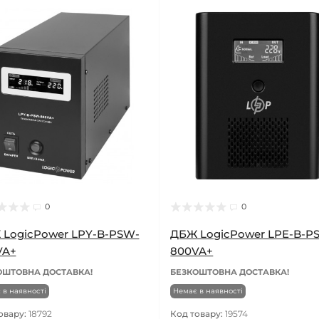
0
0
LogicPower LPY-B-PSW-
ДБЖ LogicPower LPE-B-P
VA+
800VA+
ОШТОВНА ДОСТАВКА!
БЕЗКОШТОВНА ДОСТАВКА!
 в наявності
Немає в наявності
овару:
18792
Код товару:
19574