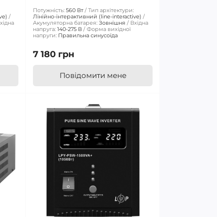
Потужність:
560 Вт
Тип архітектури:
ve)
Лінійно-інтерактивний (line-interactive)
хідна
Акумуляторна батарея:
Зовнішня
Вхідна
напруга:
140-275 В
Форма вихідної
напруги:
Правильна синусоїда
7 180 грн
Повідомити мене