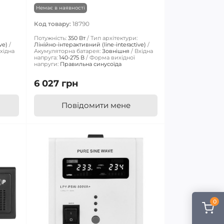
Немає в наявності
Код товару:
18790
Потужність:
350 Вт
Тип архітектури:
ve)
Лінійно-інтерактивний (line-interactive)
хідна
Акумуляторна батарея:
Зовнішня
Вхідна
напруга:
140-275 В
Форма вихідної
напруги:
Правильна синусоїда
6 027 грн
Повідомити мене
0