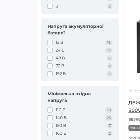
8
2
Напруга акумуляторної
батареї
12 В
16
24 В
14
48 В
6
72 В
2
192 В
4
Мінімальна вхідна
напруга
ДБЖ 
110 В
800
10
140 В
23
БЕЗК
150 В
7
Немає
160 В
2
Код т