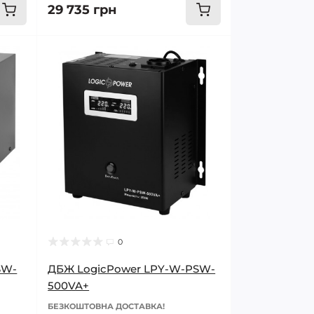
29 735 грн
0
SW-
ДБЖ LogicPower LPY-W-PSW-
500VA+
БЕЗКОШТОВНА ДОСТАВКА!