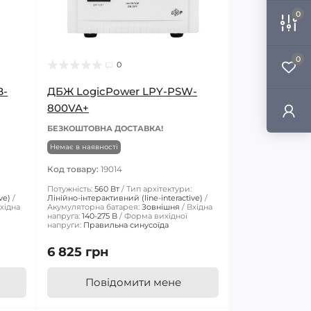
0
0
0
B-
ДБЖ LogicPower LPY-PSW-
800VA+
БЕЗКОШТОВНА ДОСТАВКА!
Немає в наявності
Код товару:
19014
Потужність:
560 Вт
Тип архітектури:
ve)
Лінійно-інтерактивний (line-interactive)
хідна
Акумуляторна батарея:
Зовнішня
Вхідна
напруга:
140-275 В
Форма вихідної
напруги:
Правильна синусоїда
6 825 грн
Повідомити мене