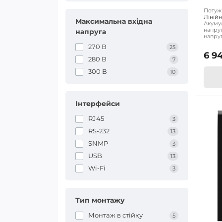
Потужн
Лінійн
Максимальна вхідна
Акуму
напруг
напруга
напруг
270 В
25
6 9
280 В
7
300 В
10
Інтерфейси
RJ45
3
RS-232
13
SNMP
3
USB
13
Wi-Fi
3
Тип монтажу
Монтаж в стійку
5