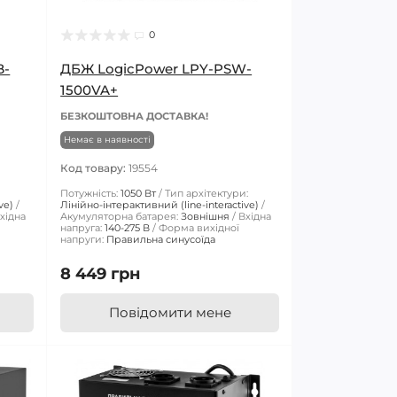
0
B-
ДБЖ LogicPower LPY-PSW-
1500VA+
БЕЗКОШТОВНА ДОСТАВКА!
Немає в наявності
Код товару:
19554
:
Потужність:
1050 Вт
Тип архітектури:
ve)
Лінійно-інтерактивний (line-interactive)
хідна
Акумуляторна батарея:
Зовнішня
Вхідна
напруга:
140-275 В
Форма вихідної
напруги:
Правильна синусоїда
8 449 грн
Повідомити мене