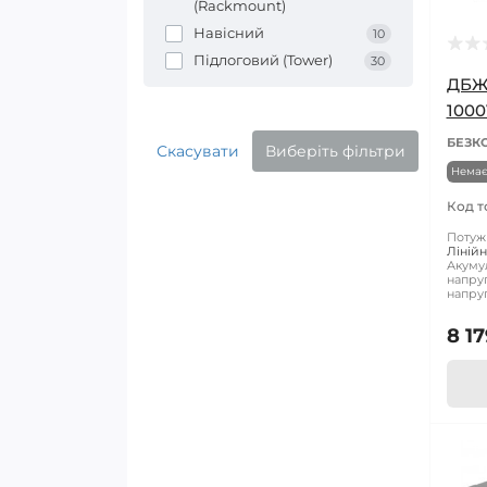
(Rackmount)
Навісний
10
Підлоговий (Tower)
30
ДБЖ
100
БЕЗК
Скасувати
Виберіть фільтри
Немає
Код т
Потужн
Лінійн
Акуму
напруг
напруг
8 17