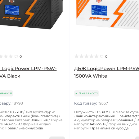
0
0
 LogicPower LPM-PSW-
ДБЖ LogicPower LPM-PS
VA Black
1500VA White
явності
В наявності
овару:
18798
Код товару:
19557
ість:
1.05 кВт
Тип архітектури:
Потужність:
1.05 кВт
Тип архітектури
о-інтерактивний (line-interactive)
Лінійно-інтерактивний (line-interacti
ляторна батарея:
Зовнішня
Вхідна
Акумуляторна батарея:
Зовнішня
В
а:
140-275 В
Форма вихідної
напруга:
140-275 В
Форма вихідної
и:
Правильна синусоїда
напруги:
Правильна синусоїда