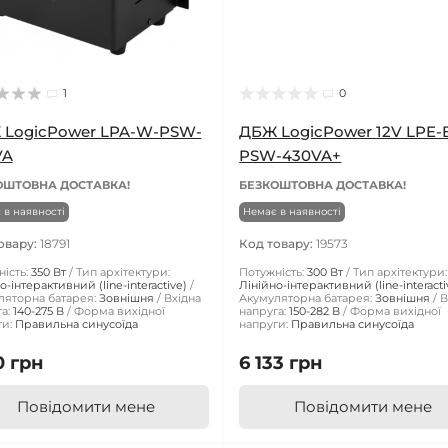
1
0
 LogicPower LPA-W-PSW-
ДБЖ LogicPower 12V LPE-
VA
PSW-430VA+
ОШТОВНА ДОСТАВКА!
БЕЗКОШТОВНА ДОСТАВКА!
 в наявності
Немає в наявності
овару:
18791
Код товару:
19573
ість:
350 Вт
Тип архітектури:
Потужність:
300 Вт
Тип архітектури:
о-інтерактивний (line-interactive)
Лінійно-інтерактивний (line-interacti
ляторна батарея:
Зовнішня
Вхідна
Акумуляторна батарея:
Зовнішня
В
а:
140-275 В
Форма вихідної
напруга:
150-282 В
Форма вихідної
и:
Правильна синусоїда
напруги:
Правильна синусоїда
0 грн
6 133 грн
Повідомити мене
Повідомити мене