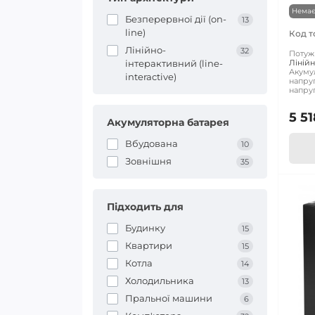
Немає
Безперервної дії (on-
13
line)
Код т
Лінійно-
32
Потужн
Лінійн
інтерактивний (line-
Акуму
interactive)
напруг
напруг
5 51
Акумуляторна батарея
Вбудована
10
Зовнішня
35
Підходить для
Будинку
15
Квартири
15
Котла
14
Холодильника
13
Пральної машини
6