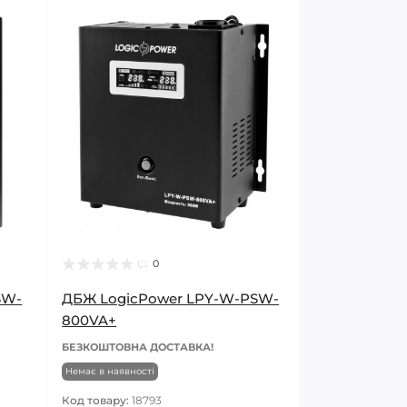
0
SW-
ДБЖ LogicPower LPY-W-PSW-
800VA+
БЕЗКОШТОВНА ДОСТАВКА!
Немає в наявності
Код товару:
18793