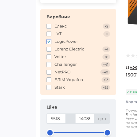
Виробник
Елекс
+2
LVT
+1
LogicPower
Lorenz Electric
+4
Volter
+6
Challenger
+41
ДБЖ
NetPRO
+49
1500
ЕЛІМ Україна
+13
Stark
+35
В на
Код т
Ціна
Потужн
Лінійн
-
грн
Акуму
напруг
напруг