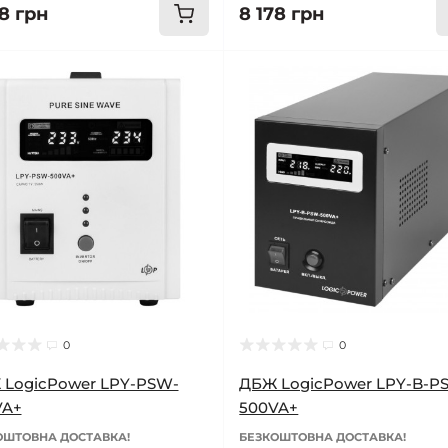
78 грн
8 178 грн
0
0
 LogicPower LPY-PSW-
ДБЖ LogicPower LPY-B-P
VA+
500VA+
ОШТОВНА ДОСТАВКА!
БЕЗКОШТОВНА ДОСТАВКА!