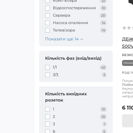
Комп'ютера
32
Відеоспостереження
10
Сервера
20
Насоса опалення
14
Телевізора
14
Показати ще 14
ДБЖ
500
БЕЗК
Кількість фаз (вхід/вихід)
Немає
1/1
42
Код т
3/3
3
Потужн
Лінійн
Акуму
напруг
Кількість вихідних
напруг
розеток
6 11
1
10
2
25
3
1
6
5