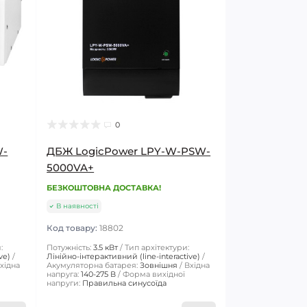
0
W-
ДБЖ LogicPower LPY-W-PSW-
5000VA+
БЕЗКОШТОВНА ДОСТАВКА!
В наявності
Код товару:
18802
:
Потужність:
3.5 кВт
Тип архітектури:
ve)
Лінійно-інтерактивний (line-interactive)
хідна
Акумуляторна батарея:
Зовнішня
Вхідна
напруга:
140-275 В
Форма вихідної
напруги:
Правильна синусоїда