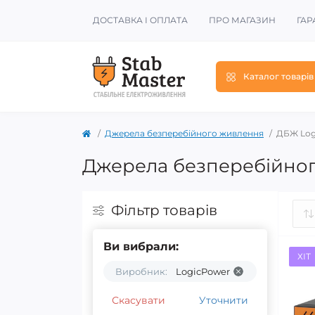
ДОСТАВКА І ОПЛАТА
ПРО МАГАЗИН
ГАР
Каталог товарів
Джерела безперебійного живлення
ДБЖ Log
Джерела безперебійног
Фільтр товарів
Ви вибрали:
ХІТ
Виробник:
LogicPower
Скасувати
Уточнити