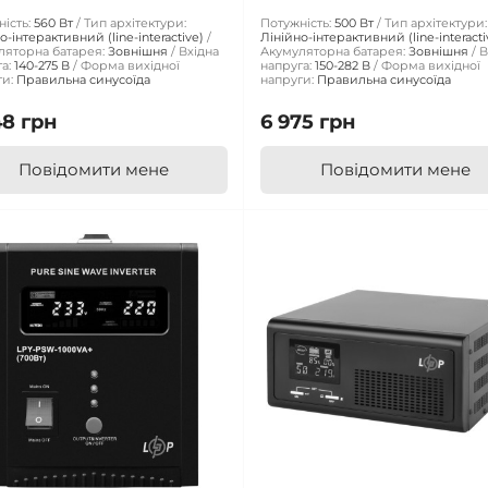
ість:
560 Вт
Тип архітектури:
Потужність:
500 Вт
Тип архітектури:
о-інтерактивний (line-interactive)
Лінійно-інтерактивний (line-interacti
ляторна батарея:
Зовнішня
Вхідна
Акумуляторна батарея:
Зовнішня
В
а:
140-275 В
Форма вихідної
напруга:
150-282 В
Форма вихідної
и:
Правильна синусоїда
напруги:
Правильна синусоїда
48 грн
6 975 грн
Повідомити мене
Повідомити мене