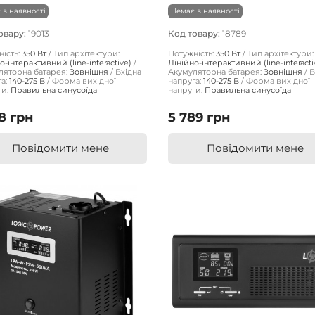
 в наявності
Немає в наявності
овару:
19013
Код товару:
18789
ість:
350 Вт
Тип архітектури:
Потужність:
350 Вт
Тип архітектури:
о-інтерактивний (line-interactive)
Лінійно-інтерактивний (line-interacti
ляторна батарея:
Зовнішня
Вхідна
Акумуляторна батарея:
Зовнішня
В
а:
140-275 В
Форма вихідної
напруга:
140-275 В
Форма вихідної
и:
Правильна синусоїда
напруги:
Правильна синусоїда
8 грн
5 789 грн
Повідомити мене
Повідомити мене