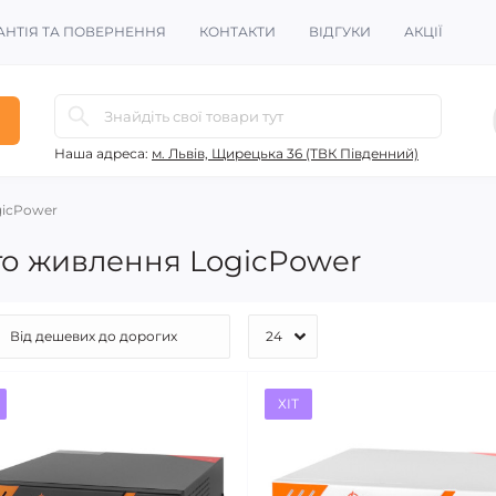
АНТІЯ ТА ПОВЕРНЕННЯ
КОНТАКТИ
ВІДГУКИ
АКЦІЇ
Наша адреса:
м. Львів, Щирецька 36 (ТВК Південний)
icPower
о живлення LogicPower
ХІТ