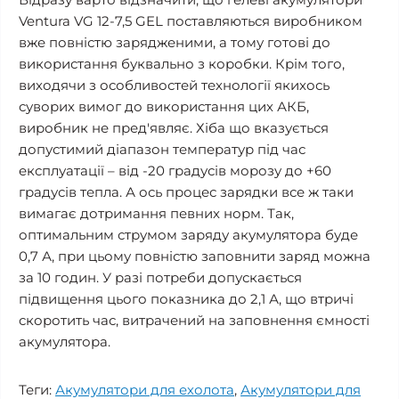
Ventura VG 12-7,5 GEL поставляються виробником
вже повністю зарядженими, а тому готові до
використання буквально з коробки. Крім того,
виходячи з особливостей технології якихось
суворих вимог до використання цих АКБ,
виробник не пред'являє. Хіба що вказується
допустимий діапазон температур під час
експлуатації – від -20 градусів морозу до +60
градусів тепла. А ось процес зарядки все ж таки
вимагає дотримання певних норм. Так,
оптимальним струмом заряду акумулятора буде
0,7 А, при цьому повністю заповнити заряд можна
за 10 годин. У разі потреби допускається
підвищення цього показника до 2,1 А, що втричі
скоротить час, витрачений на заповнення ємності
акумулятора.
Теги:
Акумулятори для ехолота
,
Акумулятори для