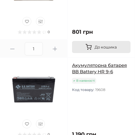
801 грн
0
До кошика
Акумуляторна батарея
BB Battery HR 9-6
В наявності
Код товару:
19608
1 190 грн
0