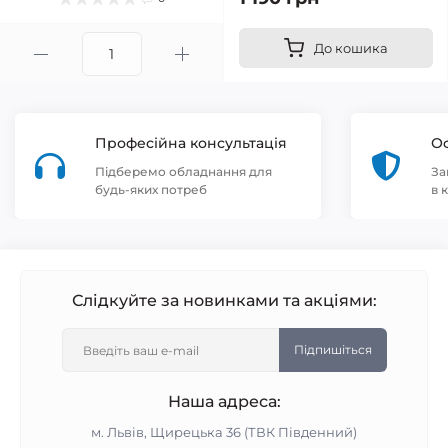
До кошика
Професійна консультація
Оф
Підберемо обладнання для
За
будь-яких потреб
в 
Слідкуйте за новинками та акціями:
Підпишіться
Наша адреса:
м. Львів, Щирецька 36 (ТВК Південний)