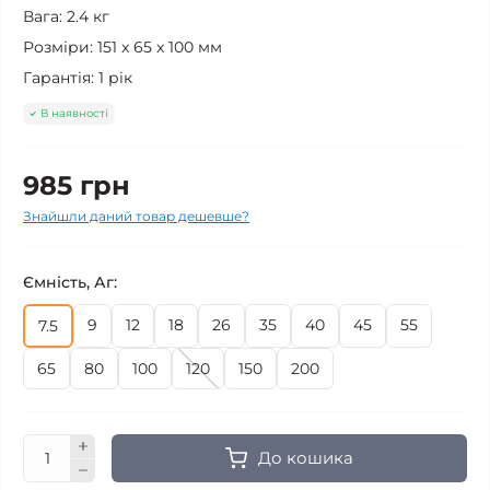
Вага:
2.4 кг
Розміри:
151 x 65 x 100 мм
Гарантія:
1 рік
В наявності
985 грн
Знайшли даний товар дешевше?
Ємність, Аг:
9
12
18
26
35
40
45
55
7.5
65
80
100
120
150
200
До кошика