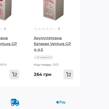
0
0
орна
Акумуляторна
entura GP
батарея Ventura GP
4-4,5
В наявності
19309
Код товару:
19311
264 грн