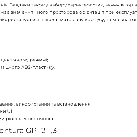
панів. Завдяки такому набору характеристик, акумулято
має значення і його просторова орієнтація при експлуат
икористовується в якості матеріалу корпусу, то можна го
 циклічному режимі;
 міцного ABS-пластику;
вання, використання та встановлення;
ки UL;
ий рівень екологічності.
ntura GP 12-1,3