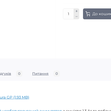
До коши
ідгуків
0
Питання
0
ura GP (1.93 MB)
й необслуговуваний акумулятор
з ємністю 1,3 Аг та робо