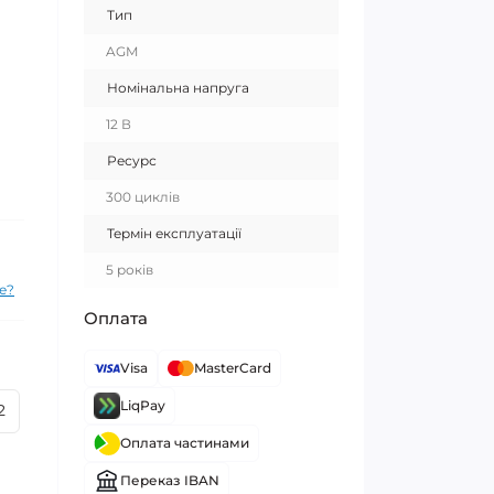
Тип
AGM
Номінальна напруга
12 В
Ресурс
300 циклів
Термін експлуатації
5 років
е?
Оплата
Visa
MasterCard
LiqPay
2
Оплата частинами
Переказ IBAN