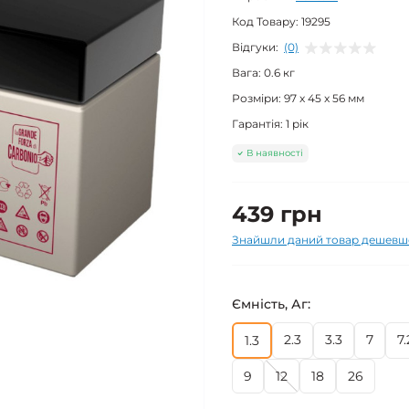
Код Товару:
19295
Відгуки:
(0)
Вага:
0.6 кг
Розміри:
97 x 45 x 56 мм
Гарантія:
1 рік
В наявності
439 грн
Знайшли даний товар дешевш
Ємність, Аг:
2.3
3.3
7
7.
1.3
9
12
18
26