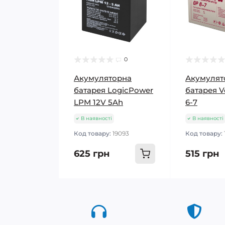
0
Акумуляторна
Акумулят
батарея LogicPower
батарея V
LPM 12V 5Ah
6-7
В наявності
В наявності
Код товару:
19093
Код товару:
625 грн
515 грн