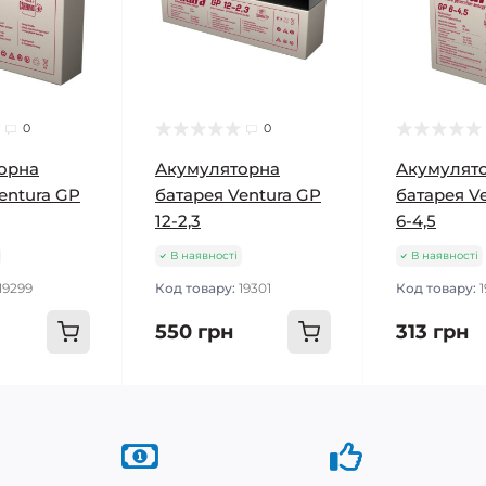
0
0
орна
Акумуляторна
Акумулят
entura GP
батарея Ventura GP
батарея V
12-2,3
6-4,5
В наявності
В наявності
19299
Код товару:
19301
Код товару:
550 грн
313 грн