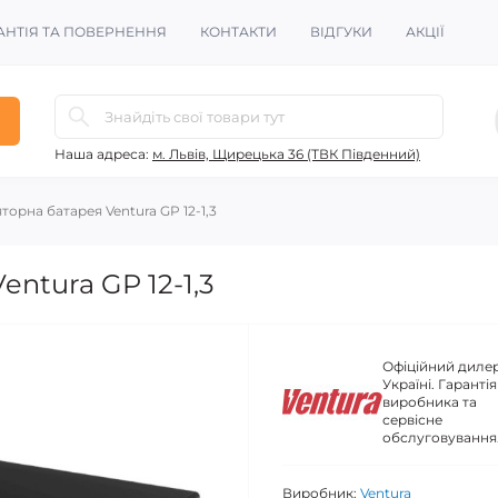
АНТІЯ ТА ПОВЕРНЕННЯ
КОНТАКТИ
ВІДГУКИ
АКЦІЇ
Наша адреса:
м. Львів, Щирецька 36 (ТВК Південний)
орна батарея Ventura GP 12-1,3
ntura GP 12-1,3
Офіційний дилер
Україні. Гарантія
виробника та
сервісне
обслуговування
Виробник:
Ventura