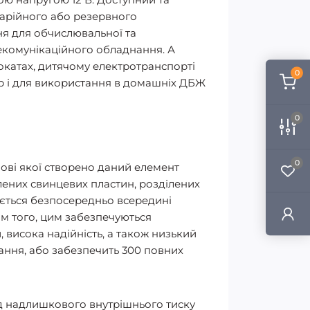
варійного або резервного
ня для обчислювальної та
елекомунікаційного обладнання. А
катах, дитячому електротранспорті
0
р і для використання в домашніх ДБЖ
0
0
нові якої створено даний елемент
лених свинцевих пластин, розділених
ається безпосередньо всередині
ім того, цим забезпечуються
, висока надійність, а також низький
тання, або забезпечить 300 повних
ід надлишкового внутрішнього тиску