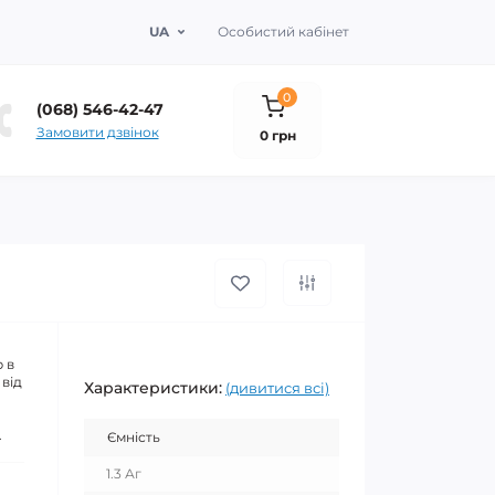
UA
Особистий кабінет
0
(068) 546-42-47
Замовити дзвінок
0 грн
 в
 від
Характеристики:
(дивитися всі)
.
Ємність
1.3 Аг