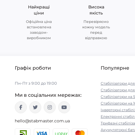
Найкращі
Висока
ціни
якість
Офіційна ціна
Перевіряємо
встановлена
кожну модель
заводом-
перед
виробником
відправкою
Графік роботи
Популярне
Пн-Пт з 9:00 до 19:00
Стабілізатори дл
Стабілізатори для
Ми в соціальних мережах:
Стабілізатори на 
Стабілізатори на 1
Інверторні стабіл
Електронні стабіл
hello@stabmaster.com.ua
Трифазні стабіліз
Акумуляторні бат