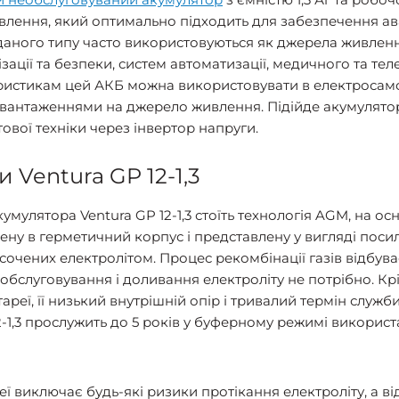
влення, який оптимально підходить для забезпечення а
даного типу часто використовуються як джерела живлен
ізації та безпеки, систем автоматизації, медичного та т
истикам цей АКБ можна використовувати в електросамо
авантаженнями на джерело живлення. Підійде акумулято
ової техніки через інвертор напруги.
 Ventura GP 12-1,3
мулятора Ventura GP 12-1,3 стоїть технологія AGM, на ос
ену в герметичний корпус і представлену у вигляді поси
чених електролітом. Процес рекомбінації газів відбув
 обслуговування і доливання електроліту не потрібно. Кр
реї, її низький внутрішній опір і тривалий термін служби
12-1,3 прослужить до 5 років у буферному режимі викорис
ї виключає будь-які ризики протікання електроліту, а в