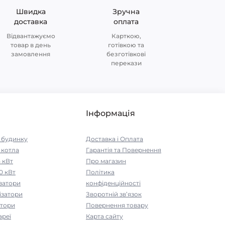
Швидка
Зручна
доставка
оплата
Відвантажуємо
Карткою,
товар в день
готівкою та
замовлення
безготівкові
перекази
Інформація
я будинку
Доставка і Оплата
 котла
Гарантія та Повернення
5 кВт
Про магазин
0 кВт
Політика
ізатори
конфіденційності
ізатори
Зворотній зв’язок
атори
Повернення товару
ареї
Карта сайту