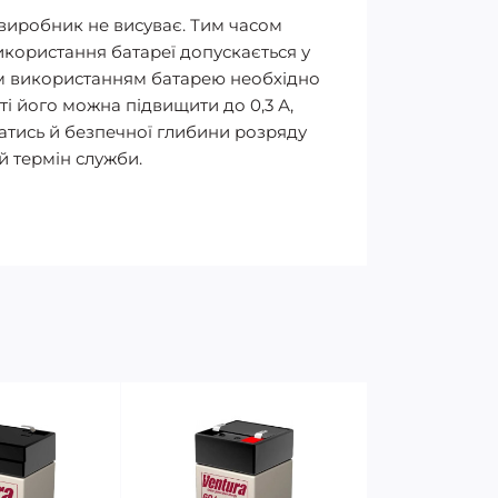
 виробник не висуває. Тим часом
икористання батареї допускається у
шим використанням батарею необхідно
ті його можна підвищити до 0,3 А,
атись й безпечної глибини розряду
й термін служби.