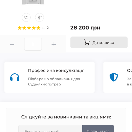
28 200 грн
2
До кошика
Професійна консультація
Оф
Підберемо обладнання для
За
будь-яких потреб
в 
Слідкуйте за новинками та акціями:
Підпишіться