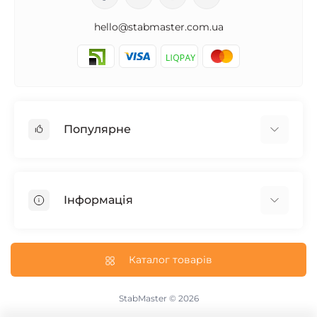
hello@stabmaster.com.ua
Популярне
Стабілізатори для будинку
Стабілізатори для котла
Інформація
Стабілізатори на 5 кВт
Стабілізатори на 10 кВт
Доставка і Оплата
Інверторні стабілізатори
Гарантія та Повернення
Каталог товарів
Електронні стабілізатори
Про магазин
Трифазні стабілізатори
Політика конфіденційності
StabMaster © 2026
Акумуляторні батареї