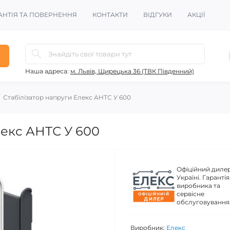
АНТІЯ ТА ПОВЕРНЕННЯ
КОНТАКТИ
ВІДГУКИ
АКЦІЇ
Наша адреса:
м. Львів, Щирецька 36 (ТВК Південний)
Стабілізатор напруги Елекс АНТС У 600
лекс АНТС У 600
Офіційний дилер
Україні. Гарантія
виробника та
сервісне
обслуговування
Виробник:
Елекс