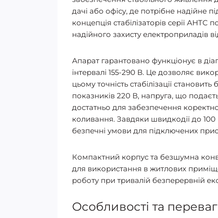
дачі або офісу, де потрібне надійне п
концепція стабілізаторів серії АНТС п
надійного захисту електроприладів ві
Апарат гарантовано функціонує в діапа
інтервалі 155-290 В. Це дозволяє вик
цьому точність стабілізації становить
показників 220 В, напруга, що подаєт
достатньо для забезпечення коректної
коливання. Завдяки швидкодії до 100
безпечні умови для підключених прис
Компактний корпус та безшумна конв
для використання в житлових приміще
роботу при тривалій безперервній екс
Особливості та переваг