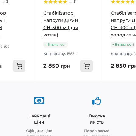
3
3
тор
Стабілізатор
Стабілізат
LVT
напруги ДІА-Н
напруги Д
Н
СН-300-м (для
СН-300-х 
котла)
холодиль
В наявності
В наявності
13468
Код товару:
15654
Код товару:
н
2 850 грн
2 850 гр
Найкращі
Висока
ціни
якість
Офіційна ціна
Перевіряємо