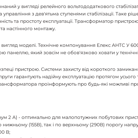
наний у вигляді релейного вольтододаткового стабілізат
управління з дев'ятьма ступенями стабілізації. Таке ріш
ність та простоту експлуатації. Трансформатор пристро
та настінного монтажу.
й вигляд моделі. Технічне компонування Елекс АНТС У 60
 панеллю, який зовсім не обов'язково ховати у технічні
зпеці пристрою. Системи захисту від короткого замиканн
уги гарантують надійну експлуатацію протягом усього 
 трансформатора проінформують про будь-які можливі пр
трум 2 А) - оптимально для малопотужних побутових прист
 нижньому (155В), так і по верхньому (290В) порогу напру
0 В;