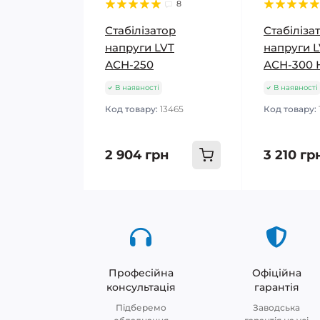
8
Стабілізатор
Стабіліза
напруги LVT
напруги 
АСН-250
АСН-300 
В наявності
В наявності
Код товару:
13465
Код товару:
2 904 грн
3 210 гр
Професійна
Офіційна
консультація
гарантія
Підберемо
Заводська