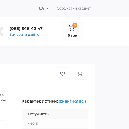
UA
Особистий кабінет
0
(068) 546-42-47
Замовити дзвінок
0 грн
 в
 від
Характеристики:
(дивитися всі)
.
Потужність
440 Вт