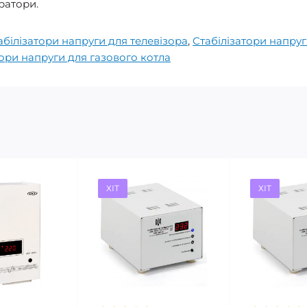
ратори.
абілізатори напруги для телевізора
,
Стабілізатори напру
тори напруги для газового котла
ХІТ
ХІТ