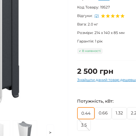
Код Товару:
19527
Відгуки:
(2)
Вага:
2.0 кг
Розміри:
214 x 140 x 85 мм
Гарантія:
1 рік
В наявності
2 500 грн
Знайшли даний товар дешевш
Потужність, кВт:
0.66
1.32
2.
0.44
3.5
>