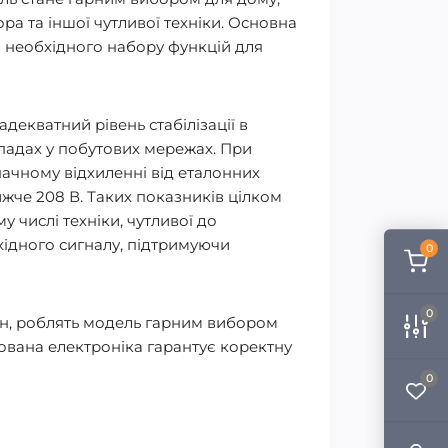
ра та іншої чутливої техніки. Основна
та необхідного набору функцій для
декватний рівень стабілізації в
епадах у побутових мережах. При
значному відхиленні від еталонних
ижче 208 В. Таких показників цілком
 числі техніки, чутливої до
хідного сигналу, підтримуючи
0
0
н, роблять модель гарним вибором
ована електроніка гарантує коректну
0