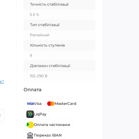
Точність стабілізації
5.5 %
Тип стабілізації
Релейний
Кількість ступенів
9
Діапазон стабілізації
155-290 В
е?
Оплата
Visa
MasterCard
LiqPay
2
Оплата частинами
Переказ IBAN