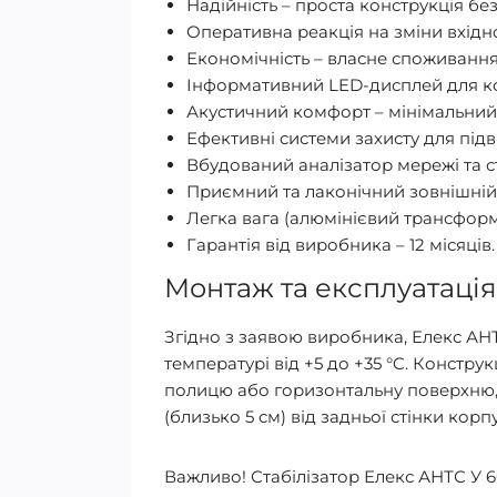
Надійність – проста конструкція без
Оперативна реакція на зміни вхідно
Економічність – власне споживання
Інформативний LED-дисплей для к
Акустичний комфорт – мінімальний
Ефективні системи захисту для підв
Вбудований аналізатор мережі та ст
Приємний та лаконічний зовнішній
Легка вага (алюмінієвий трансформ
Гарантія від виробника – 12 місяців.
Монтаж та експлуатація
Згідно з заявою виробника, Елекс АН
температурі від +5 до +35 °C. Конст
полицю або горизонтальну поверхню, 
(близько 5 см) від задньої стінки ко
Важливо! Стабілізатор Елекс АНТС У 6