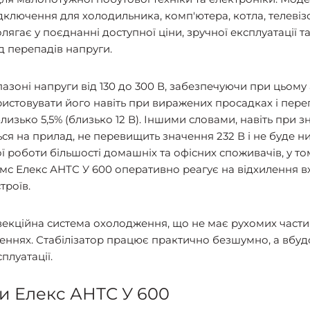
ідключення для холодильника, комп'ютера, котла, телевізо
олягає у поєднанні доступної ціни, зручної експлуатації 
д перепадів напруги.
зоні напруги від 130 до 300 В, забезпечуючи при цьому а
ористовувати його навіть при виражених просадках і пер
 близько 5,5% (близько 12 В). Іншими словами, навіть при 
ься на прилад, не перевищить значення 232 В і не буде н
 роботи більшості домашніх та офісних споживачів, у тому
 мс Елекс АНТС У 600 оперативно реагує на відхилення в
троїв.
екційна система охолодження, що не має рухомих части
ннях. Стабілізатор працює практично безшумно, а вбуд
плуатації.
и Елекс АНТС У 600