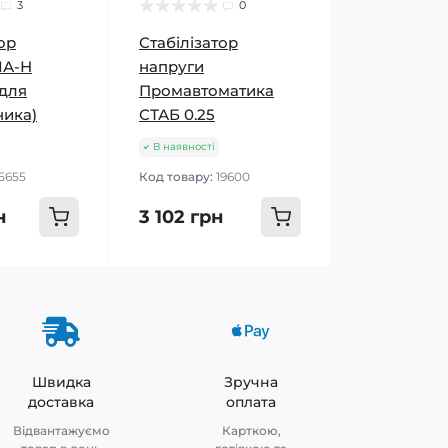
3
0
ор
Стабілізатор
ІА-Н
напруги
(для
Промавтоматика
ника)
СТАБ 0.25
В наявності
15655
Код товару:
19600
н
3 102 грн
Швидка
Зручна
доставка
оплата
Відвантажуємо
Карткою,