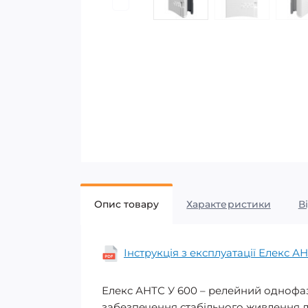
Опис товару
Характеристики
В
Інструкція з експлуатації Елекс АН
Елекс АНТС У 600 – релейний однофаз
забезпечення стабільного живлення д