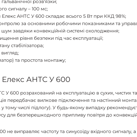
 гальванічної розв'язки;
го сигналу – 100 мс;
 Елекс АНТС У 600 складає всього 5 Вт при ККД 98%;
онтролю за основними робочими показниками та управл
 шум завдяки конвекційній системі охолодження;
ищення рівня безпеки під час експлуатації;
ану стабілізатора;
 вигляд;
атор) та простота монтажу;
 Елекс АНТС У 600
ТС У 600 розрахований на експлуатацію в сухих, чистих
рукція передбачає вилкове підключення та настінний мон
у тому числі підлогу). У будь-якому випадку рекоменду
рпусу для безперешкодного припливу повітря до конвекц
00 не виправляє частоту та синусоїду вхідного сигналу, 