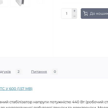
До коши
ідгуків
2
Питання
0
ТС У 600 (1.57 MB)
ний стабілізатор напруги потужністю 440 Вт (робочий ст
ля малопотужної побутової техніки та електроніки. Мод