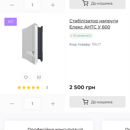
До кошика
Стабілізатор напруги
ХІТ
Елекс АНТС У 600
В наявності
Код товару:
19527
2 500 грн
2
До кошика
Професійна консультація
Оф