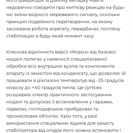
його швидкодія. В даному випадку навіть
недоречно говорити про миттєву реакцію на будь-
які зміни вхідного мережевого сигналу, оскільки
принцип подвійного перетворення, на якому
заснована робота агрегату, передбачає постійну
стабілізацію в будь-який момент часу.
Ключова відмінність версії «Мороз» від базової
моделі полягає у наявності спеціалізованої
обробки всіх внутрішніх вузлів та компонентів
апарату із захистом від конденсату, що дозволяє їй
працювати в діапазоні температур від -25 градусів
морозу до +40 градусів тепла. Це суттєво
розширює спектр практичного застосування
моделі та допускає її встановлення у гаражах,
підвалах, господарських прибудовах та
промислових об'єктах. Крім того, у разі
використання спеціальних ящиків для захисту
стабілізатора від опадів його можна встановити і