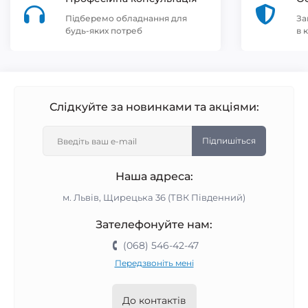
Підберемо обладнання для
За
будь-яких потреб
в 
Слідкуйте за новинками та акціями:
Підпишіться
Наша адреса:
м. Львів, Щирецька 36 (ТВК Південний)
Зателефонуйте нам:
(068) 546-42-47
Передзвоніть мені
До контактів