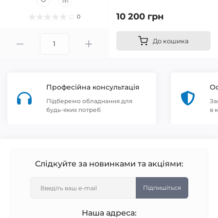
10 200 грн
0
До кошика
Професійна консультація
Оф
Підберемо обладнання для
За
будь-яких потреб
в 
Слідкуйте за новинками та акціями:
Підпишіться
Наша адреса: