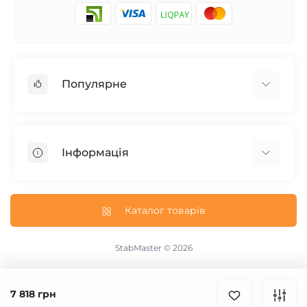
Популярне
Стабілізатори для будинку
Стабілізатори для котла
Інформація
Стабілізатори на 5 кВт
Стабілізатори на 10 кВт
Доставка і Оплата
Інверторні стабілізатори
Гарантія та Повернення
Каталог товарів
Електронні стабілізатори
Про магазин
Трифазні стабілізатори
Політика конфіденційності
StabMaster © 2026
Акумуляторні батареї
Зворотній зв’язок
Джерела безперебійного живлення
Повернення товару
7 818 грн
Карта сайту