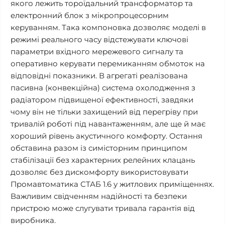
якого лежить тороїдальний трансформатор та
електронний блок з мікропроцесорним
керуванням. Така компоновка дозволяє моделі в
режимі реального часу відстежувати ключові
параметри вхідного мережевого сигналу та
оперативно керувати перемиканням обмоток на
відповідні показники. В агрегаті реалізована
пасивна (конвекційна) система охолодження з
радіатором підвищеної ефективності, завдяки
чому він не тільки захищений від перегріву при
тривалій роботі під навантаженням, але ще й має
хороший рівень акустичного комфорту. Остання
обставина разом із симісторним принципом
стабілізації без характерних релейних клацань
дозволяє без дискомфорту використовувати
Промавтоматика СТАБ 1.6 у житлових приміщеннях.
Важливим свідченням надійності та безпеки
пристрою може слугувати тривала гарантія від
виробника.