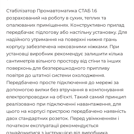
Стабілізатор Промавтоматика СТАБ 1.6
розрахований на роботу в сухих, теплих та
опалюваних приміщеннях. Конструктивно прилад
передбачає підлогову або настільну установку. Для
надійного утримання на поверхні нижня грань
корпусу забезпечена нековзними ніжками. При
установці виробник рекомендує залишити кілька
сантиметрів вільного простору від стіни та інших
поверхонь для безперешкодного припливу
повітря до штатної системи охолодження.
Передбачено просте підключення до мережі за
допомогою вилки без втручання в компонування
електропроводки на об'єкті. Такий самий принцип
реалізовано при підключенні навантаження, для
цього на корпусі пристрою передбачено наявність
двох стандартних розеток. Перед увімкненням і
початком експлуатації рекомендується
ознайомитися з інструкцією від виробника.