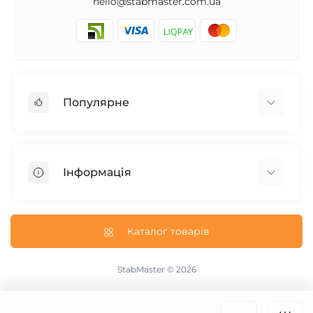
hello@stabmaster.com.ua
Популярне
Стабілізатори для будинку
Стабілізатори для котла
Інформація
Стабілізатори на 5 кВт
Стабілізатори на 10 кВт
Доставка і Оплата
Інверторні стабілізатори
Гарантія та Повернення
Каталог товарів
Електронні стабілізатори
Про магазин
Трифазні стабілізатори
Політика конфіденційності
StabMaster © 2026
Акумуляторні батареї
Зворотній зв’язок
Джерела безперебійного живлення
Повернення товару