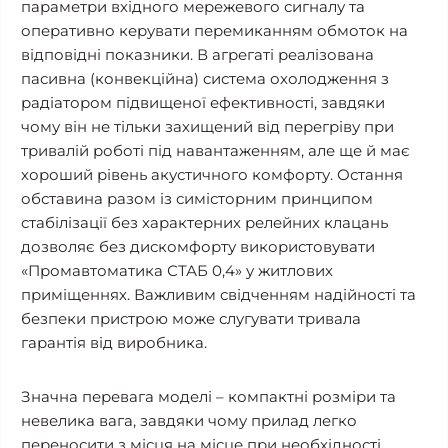
параметри вхідного мережевого сигналу та
оперативно керувати перемиканням обмоток на
відповідні показники. В агрегаті реалізована
пасивна (конвекційна) система охолодження з
радіатором підвищеної ефективності, завдяки
чому він не тільки захищений від перегріву при
тривалій роботі під навантаженням, але ще й має
хороший рівень акустичного комфорту. Остання
обставина разом із симісторним принципом
стабілізації без характерних релейних клацань
дозволяє без дискомфорту використовувати
«Промавтоматика СТАБ 0,4» у житлових
приміщеннях. Важливим свідченням надійності та
безпеки пристрою може слугувати тривала
гарантія від виробника.
Значна перевага моделі – компактні розміри та
невелика вага, завдяки чому прилад легко
переносити з місця на місце при необхідності