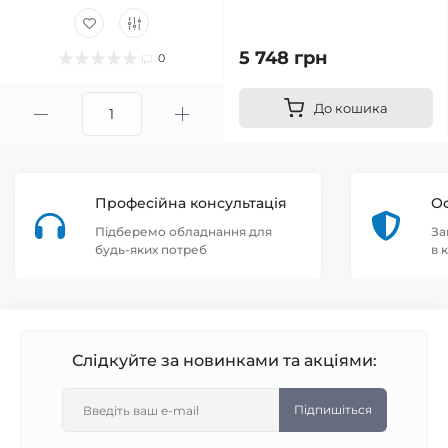
5 748 грн
0
До кошика
Професійна консультація
Оф
Підберемо обладнання для
За
будь-яких потреб
в 
Слідкуйте за новинками та акціями:
Підпишіться