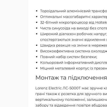
Тороїдальний алюмінієвий трансфо
Оптимальні масогабаритні характери
32-бітний мікропроцесор від Holt
Чиста синусоїда на виході без спо
Широкий діапазон робочих напруг, щ
спостерігаються значні відхилення
Швидка реакція на зміни в мережев
Високоефективна система охолодж
Повний набір систем безпеки;
Кольоровий інформативний диспле
Міцний металевий корпус із презе
Монтаж та підключення 
Lorenz Electric ЛС-5000Т має зручне 
грані також є розетка для зручного в
вертикальному положенні, залишаючи д
забору та відведення повітря вбудов