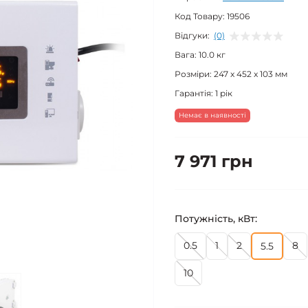
Код Товару:
19506
Відгуки:
(0)
Вага:
10.0 кг
Розміри:
247 x 452 x 103 мм
Гарантія:
1 рік
Немає в наявності
7 971 грн
Потужність, кВт:
0.5
1
2
8
5.5
10