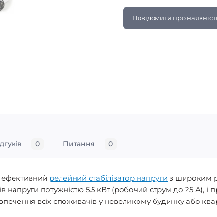
Повідомити про наявніст
ідгуків
0
Питання
0
та ефективний
релейний стабілізатор напруги
з широким р
в напруги потужністю 5.5 кВт (робочий струм до 25 А), і
езпечення всіх споживачів у невеликому будинку або кв