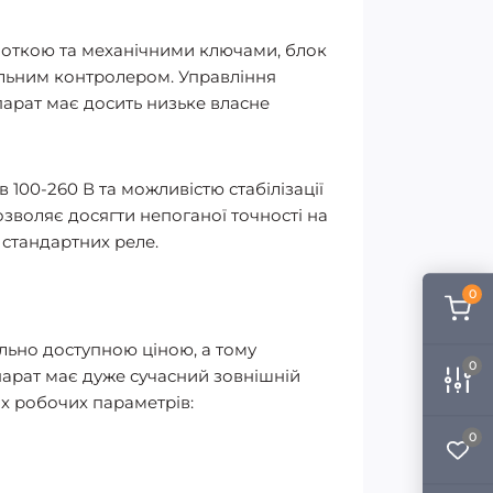
моткою та механічними ключами, блок
уальним контролером. Управління
парат має досить низьке власне
 100-260 В та можливістю стабілізації
озволяє досягти непоганої точності на
 стандартних реле.
0
ально доступною ціною, а тому
0
апарат має дуже сучасний зовнішній
х робочих параметрів:
0