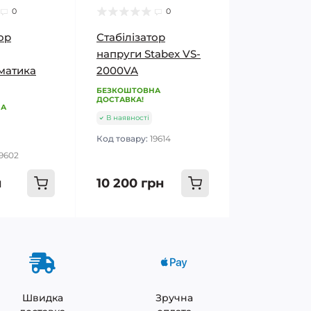
0
0
ор
Стабілізатор
напруги Stabex VS-
матика
2000VA
БЕЗКОШТОВНА
ДОСТАВКА!
НА
В наявності
Код товару:
19614
19602
н
10 200 грн
Швидка
Зручна