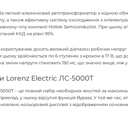
себе легкий алюмінієвий автотрансформатор з мідною об
хисту, а також ефективну систему охолодження з інтелект
вному чіпу компанії Holtek Semiconductor. При цьому а
оганий ККД на рівні 95%.
 користувачеві досить великий діапазон робочих напруг в
и цьому здійснюється по 6 ступенях з кроком в 17 В, що д
на зміни напруги становить 150 мс, що значно вище, ніж у
и Lorenz Electric ЛС-5000Т
С-5000Т – це повний набір необхідних якостей за максим
иклад, у ньому відсутня функція Bypass. У той же час, 
становлено кольоровий дисплей з відображенням основни