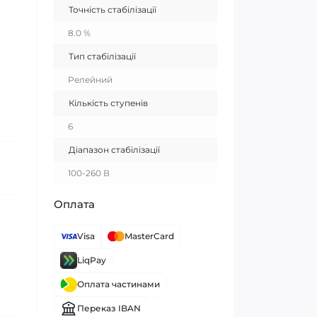
Точність стабілізації
8.0 %
Тип стабілізації
Релейний
Кількість ступенів
6
Діапазон стабілізації
100-260 В
Оплата
Visa
MasterCard
LiqPay
Оплата частинами
Переказ IBAN