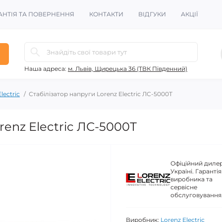
АНТІЯ ТА ПОВЕРНЕННЯ
КОНТАКТИ
ВІДГУКИ
АКЦІЇ
Наша адреса:
м. Львів, Щирецька 36 (ТВК Південний)
lectric
Стабілізатор напруги Lorenz Electric ЛС-5000Т
renz Electric ЛС-5000Т
Офіційний дилер
Україні. Гарантія
виробника та
сервісне
обслуговування
Виробник:
Lorenz Electric