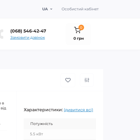
UA
Особистий кабінет
0
(068) 546-42-47
Замовити дзвінок
0 грн
 в
 від
Характеристики:
(дивитися всі)
.
Потужність
5.5 кВт