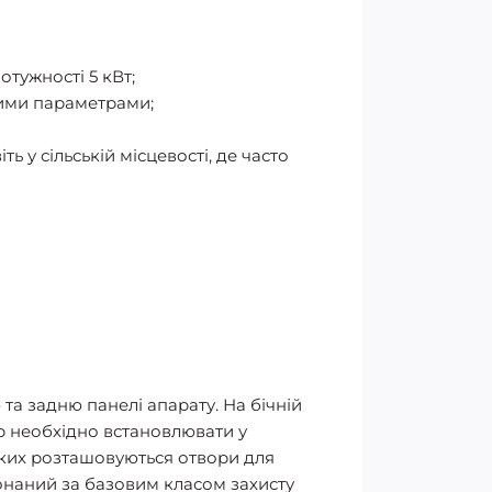
отужності 5 кВт;
чими параметрами;
 у сільській місцевості, де часто
та задню панелі апарату. На бічній
ор необхідно встановлювати у
 яких розташовуються отвори для
онаний за базовим класом захисту