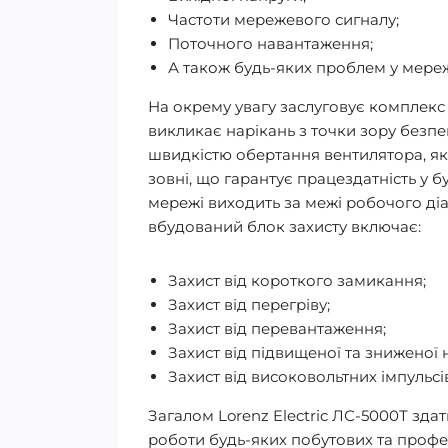
Частоти мережевого сигналу;
Поточного навантаження;
А також будь-яких проблем у мережі
На окрему увагу заслуговує комплекс 
викликає нарікань з точки зору безп
швидкістю обертання вентилятора, я
зовні, що гарантує працездатність у 
мережі виходить за межі робочого діа
вбудований блок захисту включає:
Захист від короткого замикання;
Захист від перегріву;
Захист від перевантаження;
Захист від підвищеної та зниженої 
Захист від високовольтних імпульсів
Загалом Lorenz Electric ЛС-5000Т зд
роботи будь-яких побутових та профе