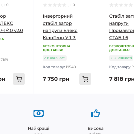
0
0
тор
Інверторний
Стабілізат
ЕЛЕКС
стабілізатор
напруги
-1/40 v2.0
напруги Елекс
Промавто
КілоГерц У 1-3
СТАБ 1.6
НА
БЕЗКОШТОВНА
БЕЗКОШТОВ
ДОСТАВКА!
ДОСТАВКА!
В наявності
В наявності
17169
Код товару:
19540
Код товару:
рн
7 750 грн
7 818 гр
Найкращі
Висока