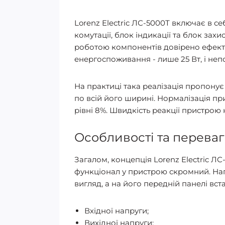
Lorenz Electric ЛС-5000Т включає в 
комутації, блок індикації та блок за
роботою компонентів довірено ефекти
енергоспоживання - лише 25 Вт, і неп
На практиці така реалізація пропонує
по всій його ширині. Нормалізація пр
рівні 8%. Швидкість реакції пристрою 
Особливості та переваг
Загалом, концепція Lorenz Electric Л
функціонал у пристрою скромний. Напр
вигляд, а на його передній панелі в
Вхідної напруги;
Вихідної напруги;