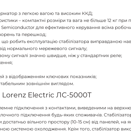
рматор з легкою вагою та високим ККД;
стики – компактні розміри та вага не більше 12 кг при п
ek Semiconductor для ефективного керування всіма робо
творень та перешкод;
о робить експлуатацію стабілізатора виправданою навіть
 від нормального мережевого сигналу;
ому сигналі значно швидше, ніж у стандартних реле;
ення;
й з відображенням ключових показників;
нтабельним зовнішнім виглядом.
Lorenz Electric ЛС-5000Т
клемне підключення з контактами, виведеними на верхню 
илочного підключення будь-яких споживачів. Стабілізат
остатньо вільного простору (10-15 см) від панелей, на
аною системою охолодження. Крім того, стабілізатор вик