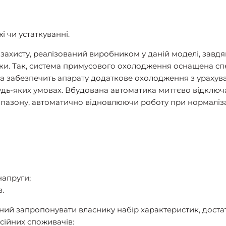
 чи устаткуванні.
захисту, реалізований виробником у даній моделі, завдя
еки. Так, система примусового охолодження оснащена с
ка забезпечить апарату додаткове охолодження з ураху
будь-яких умовах. Вбудована автоматика миттєво відключа
пазону, автоматично відновлюючи роботу при нормалізаці
напруги;
.
атний запропонувати власнику набір характеристик, дост
сійних споживачів: