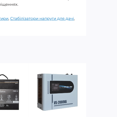
міщеннях.
тири
,
Стабілізатори напруги для дачі
,