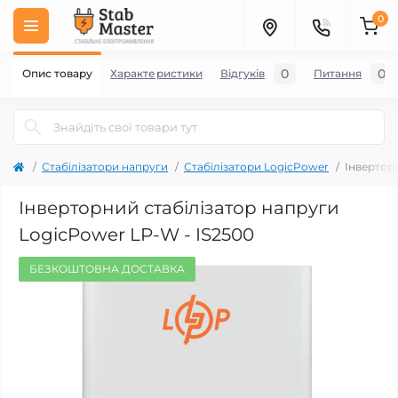
0
0
0
Опис товару
Характеристики
Відгуків
Питання
Стабілізатори напруги
Стабілізатори LogicPower
Інверторн
Інверторний стабілізатор напруги
LogicPower LP-W - IS2500
БЕЗКОШТОВНА ДОСТАВКА