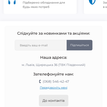
Підберемо обладнання для
За
будь-яких потреб
в 
Слідкуйте за новинками та акціями:
Підпишіться
Наша адреса:
м. Львів, Щирецька 36 (ТВК Південний)
Зателефонуйте нам:
(068) 546-42-47
Передзвоніть мені
До контактів