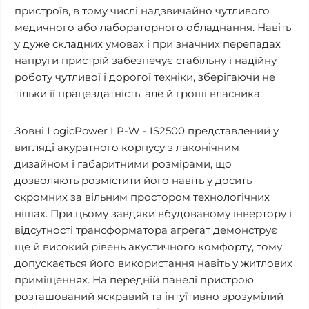
пристроїв, в тому числі надзвичайно чутливого
медичного або лабораторного обладнання. Навіть
у дуже складних умовах і при значних перепадах
напруги пристрій забезпечує стабільну і надійну
роботу чутливої і дорогої техніки, зберігаючи не
тільки її працездатність, але й гроші власника.
Зовні LogicPower LP-W - IS2500 представлений у
вигляді акуратного корпусу з лаконічним
дизайном і габаритними розмірами, що
дозволяють розмістити його навіть у досить
скромних за вільним простором технологічних
нішах. При цьому завдяки вбудованому інвертору і
відсутності трансформатора агрегат демонструє
ще й високий рівень акустичного комфорту, тому
допускається його використання навіть у житлових
приміщеннях. На передній панелі пристрою
розташований яскравий та інтуїтивно зрозумілий