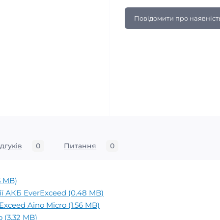
Повідомити про наявніст
ідгуків
0
Питання
0
5 MB)
ї АКБ EverExceed (0.48 MB)
Exceed Aino Micro (1.56 MB)
 (3.32 MB)