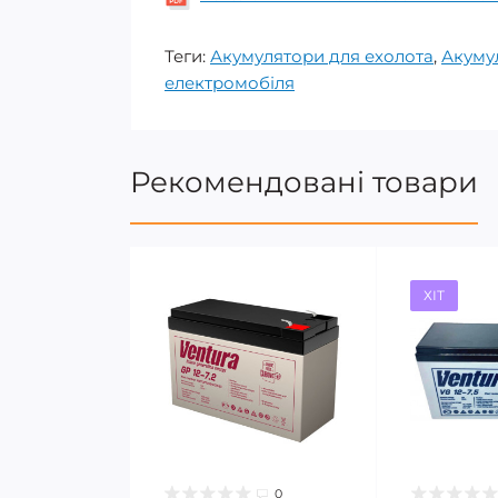
Теги:
Акумулятори для ехолота
,
Акуму
електромобіля
Рекомендовані товари
ХІТ
0