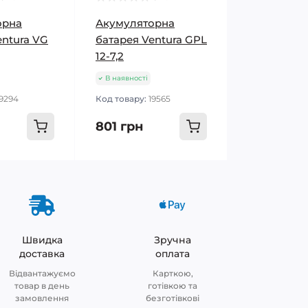
орна
Акумуляторна
entura VG
батарея Ventura GPL
12-7,2
В наявності
19294
Код товару:
19565
801 грн
Швидка
Зручна
доставка
оплата
Відвантажуємо
Карткою,
товар в день
готівкою та
замовлення
безготівкові