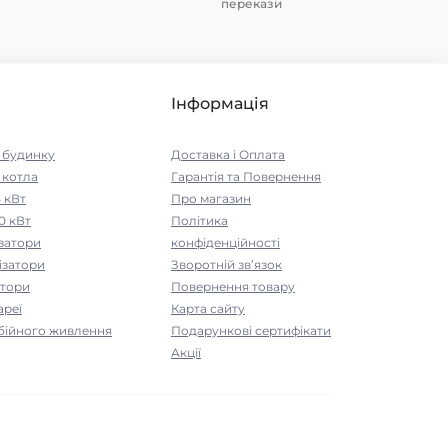
перекази
Інформація
я будинку
Доставка і Оплата
 котла
Гарантія та Повернення
5 кВт
Про магазин
0 кВт
Політика
ізатори
конфіденційності
ізатори
Зворотній зв’язок
атори
Повернення товару
ареї
Карта сайту
бійного живлення
Подарункові сертифікати
Акції