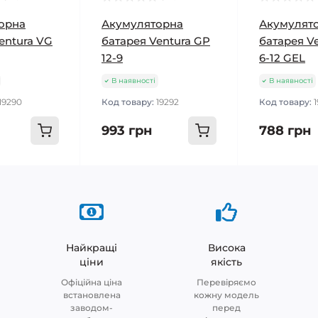
орна
Акумуляторна
Акумулят
entura VG
батарея Ventura GP
батарея V
12-9
6-12 GEL
В наявності
В наявності
19290
Код товару:
19292
Код товару:
993 грн
788 грн
Найкращі
Висока
ціни
якість
Офіційна ціна
Перевіряємо
встановлена
кожну модель
заводом-
перед