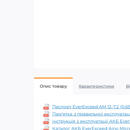
Опис товару
Характеристики
В
Паспорт EverExceed AM 12-7.2 (0.6
Пам'ятка з правильної експлуатаці
Інструкція з експлуатації АКБ Ever
Каталог АКБ EverExceed Aino Micro