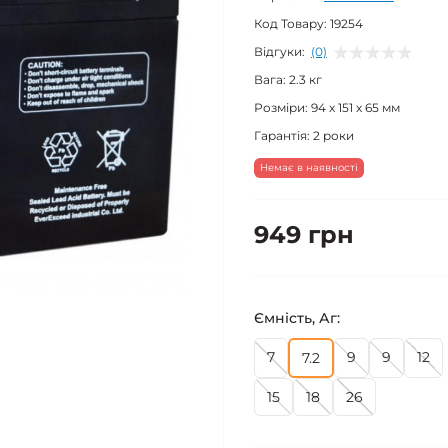
Код Товару:
19254
Відгуки:
(0)
Вага:
2.3 кг
Розміри:
94 x 151 x 65 мм
Гарантія:
2 роки
Немає в наявності
949 грн
Ємність, Аг:
7
9
9
12
7.2
15
18
26