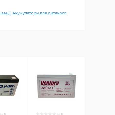
зації
,
Акумулятори для дитячого
0
0