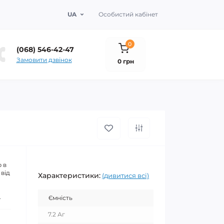
UA
Особистий кабінет
0
(068) 546-42-47
Замовити дзвінок
0 грн
 в
 від
Характеристики:
(дивитися всі)
.
Ємність
7.2 Аг