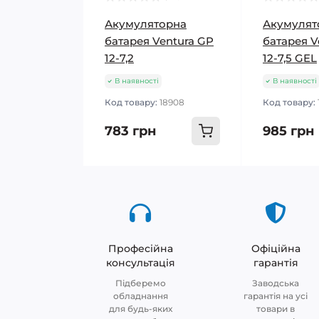
Акумуляторна
Акумулят
батарея Ventura GP
батарея V
12-7,2
12-7,5 GEL
В наявності
В наявності
Код товару:
18908
Код товару:
783 грн
985 грн
Професійна
Офіційна
консультація
гарантія
Підберемо
Заводська
обладнання
гарантія на усі
для будь-яких
товари в