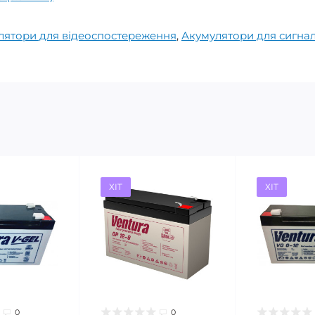
лятори для відеоспостереження
,
Акумулятори для сигналі
ХІТ
ХІТ
0
0