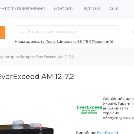
АНТІЯ ТА ПОВЕРНЕННЯ
КОНТАКТИ
ВІДГУКИ
АКЦІЇ
Наша адреса:
м. Львів, Щирецька 36 (ТВК Південний)
уляторна батарея EverExceed AM 12-7,2
verExceed AM 12-7,2
Офіційний дилер
Україні. Гарантія
виробника та
сервісне
обслуговування
Виробник:
EverExceed