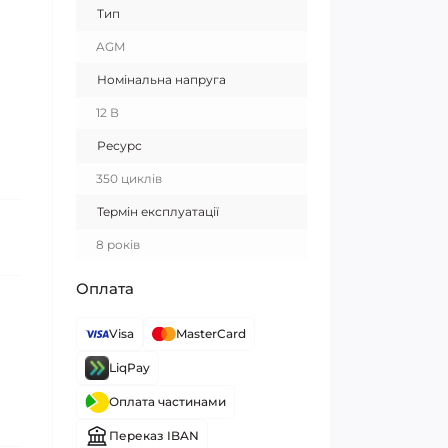
Тип
AGM
Номінальна напруга
12 В
Ресурс
350 циклів
Термін експлуатації
8 років
Оплата
Visa
MasterCard
LiqPay
Оплата частинами
Переказ IBAN