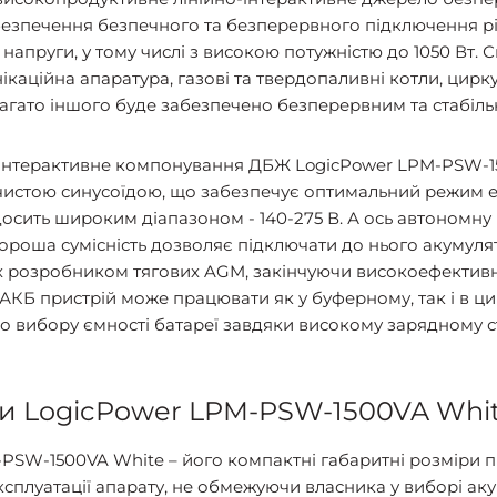
безпечення безпечного та безперервного підключення р
апруги, у тому числі з високою потужністю до 1050 Вт. 
аційна апаратура, газові та твердопаливні котли, цирку
 багато іншого буде забезпечено безперервним та стабіл
о-інтерактивне компонування ДБЖ LogicPower LPM-PSW-1
чистою синусоїдою, що забезпечує оптимальний режим експ
досить широким діапазоном - 140-275 В. А ось автономну
хороша сумісність дозволяє підключати до нього акумуля
х розробником тягових AGM, закінчуючи високоефектив
АКБ пристрій може працювати як у буферному, так і в ци
 вибору ємності батареї завдяки високому зарядному ст
ги LogicPower LPM-PSW-1500VA Whi
PSW-1500VA White – його компактні габаритні розміри пр
сплуатації апарату, не обмежуючи власника у виборі аку