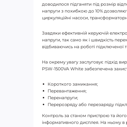
доводилося підганяти під розмір відпо
напруги з похибкою до 10% дозволяют
циркуляційні насоси, трансформаторні
Завдяки ефективній керуючій електрон
напруги, так само як і швидкість пе
відбиваючись на роботі підключеної т
На окрему увагу заслуговує підхід ви
PSW-1500VA White забезпечена захист
Короткого замикання;
Перевантаження;
Перенапруги;
Перерозряду або перезаряду підкл
Контроль за станом пристрою та йог
інформативного дисплея. На ньому в 