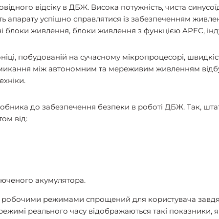
відного відсіку в ДБЖ. Висока потужність, чиста синусоїд
ь апарату успішно справлятися із забезпеченням живле
 блоки живлення, блоки живлення з функцією APFC, індук
іці, побудованій на сучасному мікропроцесорі, швидкіст
ремикання між автономним та мереживим живленням відбув
ехніки.
робника до забезпечення безпеки в роботі ДБЖ. Так, шт
ом від:
юченого акумулятора.
о робочими режимами спрощений для користувача завдяк
режимі реального часу відображаються такі показники, я