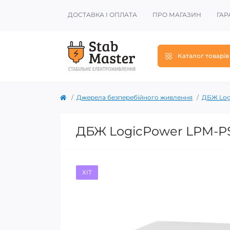
ДОСТАВКА І ОПЛАТА
ПРО МАГАЗИН
ГАР
Каталог товарів
Джерела безперебійного живлення
ДБЖ Log
ДБЖ LogicPower LPM-P
ХІТ