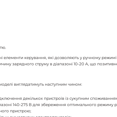
тю.
ні елементи керування, які дозволяють у ручному режим
чину зарядного струму в діапазоні 10-20 А, що позитивн
моделі виглядатимуть наступним чином:
ідключення декількох пристроїв із сукупним споживанням
іапазоні 140-275 В для збереження оптимального режиму 
ного пристрою;