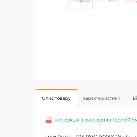
Опис товару
Характеристики
В
Інструкція з експлуатації LogicP
LogicPower LPM-PSW-1500VA White – 