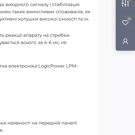
а вихідного сигналу і стабілізація
нням таких вимогливих споживачів, як
тивні котушки високої ємності та ін.
0
ь реакції апарату на стрибки
ається всього за 4-6 мс, не
атна електроніка LogicPower LPM-
и наявності на передній панелі
к: