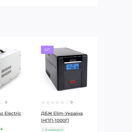
ХІТ
0
0
 Electric
ДБЖ Elim-Україна
ІНПП-1000П
НА
В наявності