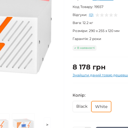
Код Товару:
19557
Відгуки:
(0)
Вага:
12.2 кг
Розміри:
290 x 255 x 120 мм
Гарантія:
2 роки
В наявності
8 178 грн
Знайшли даний товар дешевш
Колір:
Black
White
>