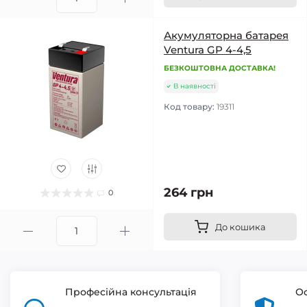
Акумуляторна батарея
Ventura GP 4-4,5
БЕЗКОШТОВНА ДОСТАВКА!
В наявності
Код товару:
19311
264 грн
0
До кошика
Професійна консультація
Оф