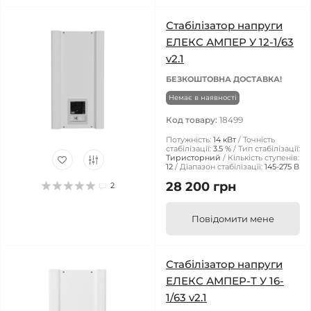
Стабілізатор напруги
ЕЛЕКС АМПЕР У 12-1/63
v2.1
БЕЗКОШТОВНА ДОСТАВКА!
Немає в наявності
Код товару:
18499
Потужність:
14 кВт
Точність
стабілізації:
3.5 %
Тип стабілізації:
Тиристорний
Кількість ступенів:
12
Діапазон стабілізації:
145-275 В
28 200 грн
2
Повідомити мене
Стабілізатор напруги
ЕЛЕКС АМПЕР-Т У 16-
1/63 v2.1