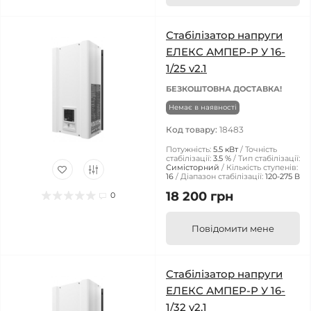
Стабілізатор напруги
ЕЛЕКС АМПЕР-Р У 16-
1/25 v2.1
БЕЗКОШТОВНА ДОСТАВКА!
Немає в наявності
Код товару:
18483
Потужність:
5.5 кВт
Точність
стабілізації:
3.5 %
Тип стабілізації:
Симісторний
Кількість ступенів:
16
Діапазон стабілізації:
120-275 В
18 200 грн
0
Повідомити мене
Стабілізатор напруги
ЕЛЕКС АМПЕР-Р У 16-
1/32 v2.1