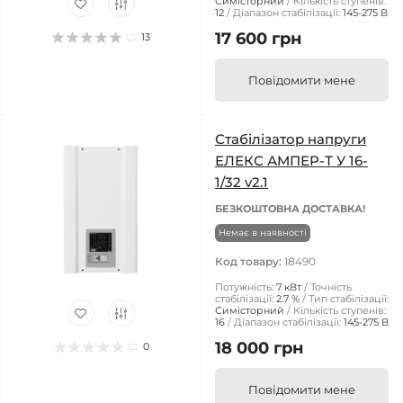
Симісторний
Кількість ступенів:
12
Діапазон стабілізації:
145-275 В
17 600 грн
13
Повідомити мене
Стабілізатор напруги
ЕЛЕКС АМПЕР-Т У 16-
1/32 v2.1
БЕЗКОШТОВНА ДОСТАВКА!
Немає в наявності
Код товару:
18490
Потужність:
7 кВт
Точність
стабілізації:
2.7 %
Тип стабілізації:
Симісторний
Кількість ступенів:
16
Діапазон стабілізації:
145-275 В
18 000 грн
0
Повідомити мене