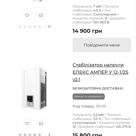
Потужність:
7 кВт
Точність
стабілізації:
4.5 %
Тип
стабілізації:
Симісторний
Кількість ступенів:
9
Діапазон
стабілізації:
160-260 В
0
14 900 грн
Повідомити мене
Стабілізатор напруги
ЕЛЕКС АМПЕР У 12-1/25
v2.1
БЕЗКОШТОВНА ДОСТАВКА!
Немає в наявності
Код товару:
18495
Потужність:
5.5 кВт
Точність
стабілізації:
3.5 %
Тип стабілізації:
Симісторний
Кількість ступенів:
12
Діапазон стабілізації:
145-275 В
15 800 грн
3