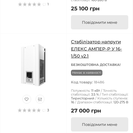
стабілізації:
160-260 В
1
25 100 грн
Повідомити мене
Стабілізатор напруги
ЕЛЕКС АМПЕР-Р У 16-
1/50 v2.1
БЕЗКОШТОВНА ДОСТАВКА!
Немає в наявності
Код товару:
18486
Потужність:
11 кВт
Точність
стабілізації:
3.5 %
Тип стабілізації:
Тиристорний
Кількість ступенів:
16
Діапазон стабілізації:
120-275 В
27 000 грн
3
Повідомити мене