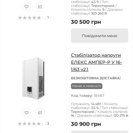
стабілізації:
4.5 %
Тип
стабілізації:
Тиристорний
Кількість ступенів:
9
Діапазон
стабілізації:
160-260 В
1
30 500 грн
Повідомити мене
Стабілізатор напруги
ЕЛЕКС АМПЕР-Р У 16-
1/63 v2.1
БЕЗКОШТОВНА ДОСТАВКА!
Немає в наявності
Код товару:
18487
Потужність:
14 кВт
Точність
стабілізації:
3.5 %
Тип стабілізації:
Тиристорний
Кількість ступенів:
16
Діапазон стабілізації:
120-275 В
30 900 грн
3