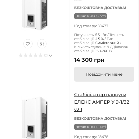
БЕЗКОШТОВНА ДОСТАВКА!
Немає в наявності
Код товару:
18477
Потужність:
5.5 кВт
Точність
стабілізації:
4.5 %
Тип
стабілізації:
Симісторний
Кількість ступенів:
9
Діапазон
стабілізації:
160-260 В
0
14 300 грн
Повідомити мене
Стабілізатор напруги
ЕЛЕКС АМПЕР У 9-1/32
v2.1
БЕЗКОШТОВНА ДОСТАВКА!
Немає в наявності
Код товару:
18478