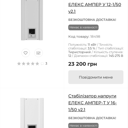
ЕЛЕКС АМПЕР У 12-1/50
v2.1
БЕЗКОШТОВНА ДОСТАВКА!
Немає в наявності
Код товару:
18498
Потужність:
11 кВт
Точність
стабілізації:
3.5 %
Тип стабілізації:
Тиристорний
Кількість ступенів:
12
Діапазон стабілізації:
145-275 В
23 200 грн
3
Повідомити мене
Стабілізатор напруги
ЕЛЕКС АМПЕР-Т У 16-
1/50 v2.1
БЕЗКОШТОВНА ДОСТАВКА!
Немає в наявності