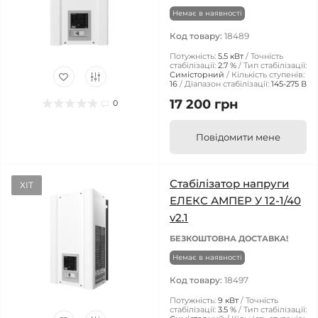
Немає в наявності
Код товару:
18489
Потужність:
5.5 кВт
Точність
стабілізації:
2.7 %
Тип стабілізації:
Симісторний
Кількість ступенів:
16
Діапазон стабілізації:
145-275 В
17 200 грн
0
Повідомити мене
Стабілізатор напруги
ХІТ
ЕЛЕКС АМПЕР У 12-1/40
v2.1
БЕЗКОШТОВНА ДОСТАВКА!
Немає в наявності
Код товару:
18497
Потужність:
9 кВт
Точність
стабілізації:
3.5 %
Тип стабілізації: