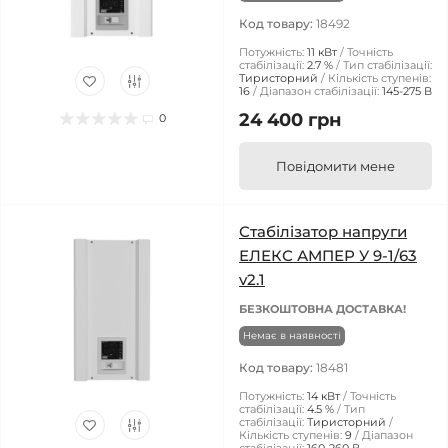
Код товару:
18492
Потужність:
11 кВт
Точність
стабілізації:
2.7 %
Тип стабілізації:
Тиристорний
Кількість ступенів:
16
Діапазон стабілізації:
145-275 В
24 400 грн
0
Повідомити мене
Стабілізатор напруги
ЕЛЕКС АМПЕР У 9-1/63
v2.1
БЕЗКОШТОВНА ДОСТАВКА!
Немає в наявності
Код товару:
18481
Потужність:
14 кВт
Точність
стабілізації:
4.5 %
Тип
стабілізації:
Тиристорний
Кількість ступенів:
9
Діапазон