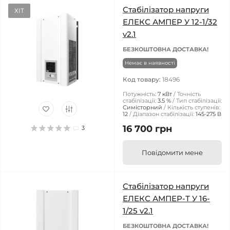
Стабілізатор напруги
ХІТ
ЕЛЕКС АМПЕР У 12-1/32
v2.1
БЕЗКОШТОВНА ДОСТАВКА!
Немає в наявності
Код товару:
18496
Потужність:
7 кВт
Точність
стабілізації:
3.5 %
Тип стабілізації:
Симісторний
Кількість ступенів:
12
Діапазон стабілізації:
145-275 В
16 700 грн
3
Повідомити мене
Стабілізатор напруги
ЕЛЕКС АМПЕР-Т У 16-
1/25 v2.1
БЕЗКОШТОВНА ДОСТАВКА!