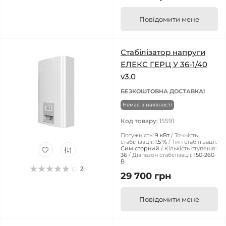
Повідомити мене
Стабілізатор напруги
ЕЛЕКС ГЕРЦ У 36-1/40
v3.0
БЕЗКОШТОВНА ДОСТАВКА!
Немає в наявності
Код товару:
15591
Потужність:
9 кВт
Точність
стабілізації:
1.5 %
Тип стабілізації:
Симісторний
Кількість ступенів:
36
Діапазон стабілізації:
150-260
В
2
29 700 грн
Повідомити мене