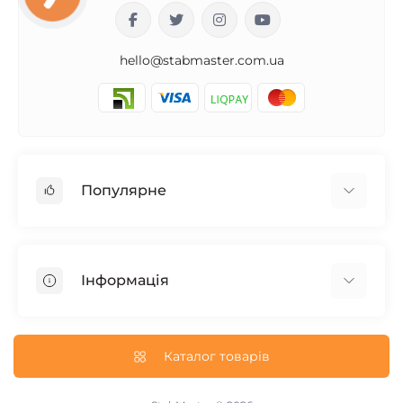
hello@stabmaster.com.ua
Популярне
Стабілізатори для будинку
Стабілізатори для котла
Інформація
Стабілізатори на 5 кВт
Стабілізатори на 10 кВт
Доставка і Оплата
Інверторні стабілізатори
Гарантія та Повернення
Каталог товарів
Електронні стабілізатори
Про магазин
Трифазні стабілізатори