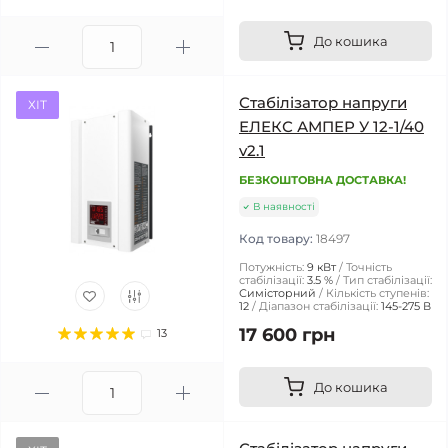
До кошика
Стабілізатор напруги
ХІТ
ЕЛЕКС АМПЕР У 12-1/40
v2.1
БЕЗКОШТОВНА ДОСТАВКА!
В наявності
Код товару:
18497
Потужність:
9 кВт
Точність
стабілізації:
3.5 %
Тип стабілізації:
Симісторний
Кількість ступенів:
12
Діапазон стабілізації:
145-275 В
17 600 грн
13
До кошика