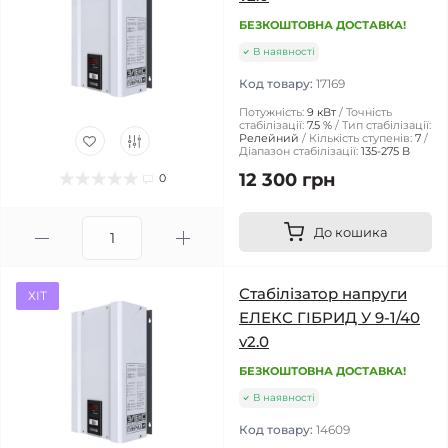
БЕЗКОШТОВНА ДОСТАВКА!
В наявності
Код товару:
17169
Потужність:
9 кВт
Точність
стабілізації:
7.5 %
Тип стабілізації:
Релейний
Кількість ступенів:
7
Діапазон стабілізації:
135-275 В
12 300 грн
0
До кошика
Стабілізатор напруги
ХІТ
ЕЛЕКС ГІБРИД У 9-1/40
v2.0
БЕЗКОШТОВНА ДОСТАВКА!
В наявності
Код товару:
14609