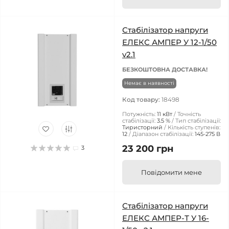
Стабілізатор напруги
ЕЛЕКС АМПЕР У 12-1/50
v2.1
БЕЗКОШТОВНА ДОСТАВКА!
Немає в наявності
Код товару:
18498
Потужність:
11 кВт
Точність
стабілізації:
3.5 %
Тип стабілізації:
Тиристорний
Кількість ступенів:
12
Діапазон стабілізації:
145-275 В
23 200 грн
3
Повідомити мене
Стабілізатор напруги
ЕЛЕКС АМПЕР-Т У 16-