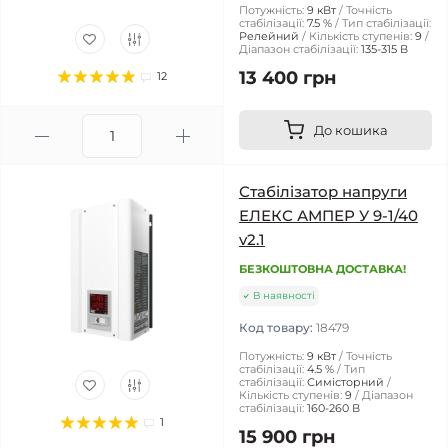
Потужність:
9 кВт
Точність
стабілізації:
7.5 %
Тип стабілізації:
Релейний
Кількість ступенів:
9
Діапазон стабілізації:
135-315 В
13 400 грн
12
До кошика
Стабілізатор напруги
ЕЛЕКС АМПЕР У 9-1/40
v2.1
БЕЗКОШТОВНА ДОСТАВКА!
В наявності
Код товару:
18479
Потужність:
9 кВт
Точність
стабілізації:
4.5 %
Тип
стабілізації:
Симісторний
Кількість ступенів:
9
Діапазон
стабілізації:
160-260 В
1
15 900 грн