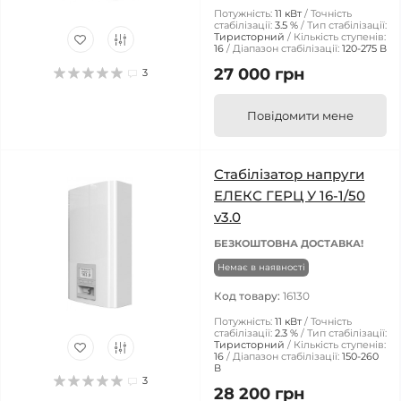
Потужність:
11 кВт
Точність
стабілізації:
3.5 %
Тип стабілізації:
Тиристорний
Кількість ступенів:
16
Діапазон стабілізації:
120-275 В
27 000 грн
3
Повідомити мене
Стабілізатор напруги
ЕЛЕКС ГЕРЦ У 16-1/50
v3.0
БЕЗКОШТОВНА ДОСТАВКА!
Немає в наявності
Код товару:
16130
Потужність:
11 кВт
Точність
стабілізації:
2.3 %
Тип стабілізації:
Тиристорний
Кількість ступенів:
16
Діапазон стабілізації:
150-260
В
3
28 200 грн