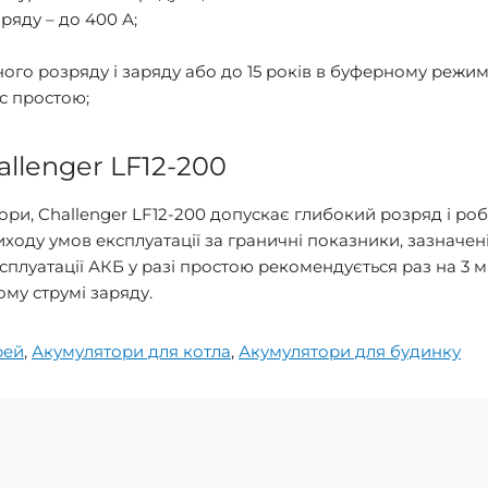
яду – до 400 А;
ного розряду і заряду або до 15 років в буферному режимі
с простою;
allenger LF12-200
ятори, Challenger LF12-200 допускає глибокий розряд і р
ходу умов експлуатації за граничні показники, зазначені
плуатації АКБ у разі простою рекомендується раз на 3 мі
му струмі заряду.
рей
,
Акумулятори для котла
,
Акумулятори для будинку