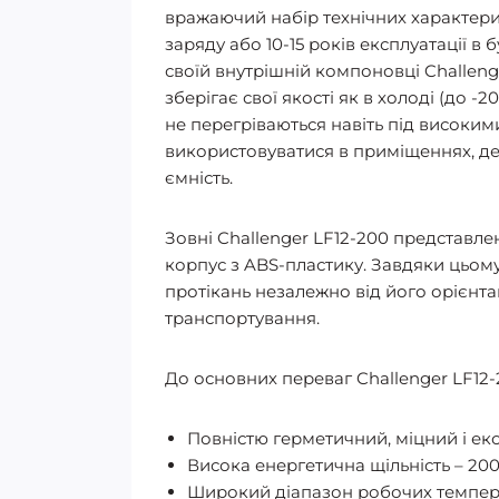
вражаючий набір технічних характерис
заряду або 10-15 років експлуатації в
своїй внутрішній компоновці Challen
зберігає свої якості як в холоді (до -2
не перегріваються навіть під високи
використовуватися в приміщеннях, де
ємність.
Зовні Challenger LF12-200 представлен
корпус з ABS-пластику. Завдяки цьому
протікань незалежно від його орієнта
транспортування.
До основних переваг Challenger LF12-
Повністю герметичний, міцний і ек
Висока енергетична щільність – 200
Широкий діапазон робочих температу