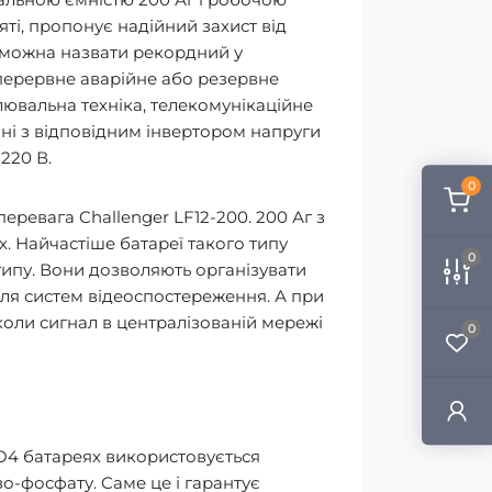
яті, пропонує надійний захист від
 можна назвати рекордний у
зперервне аварійне або резервне
лювальна техніка, телекомунікаційне
нні з відповідним інвертором напруги
220 В.
0
еревага Challenger LF12-200. 200 Аг з
. Найчастіше батареї такого типу
0
ипу. Вони дозволяють організувати
для систем відеоспостереження. А при
коли сигнал в централізованій мережі
0
PO4 батареях використовується
зо-фосфату. Саме це і гарантує