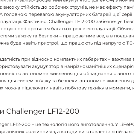
високу стійкість до робочих струмів, не має ефекту пам'
А головною перевагою акумуляторних батарей цієї серії
плуатації. Фактично, Challenger LF12-200 забезпечує бе
потужності протягом багатьох років експлуатації. Обчис
теми зв'язку та безпеки – працюватиме все, а в поєдна
жна буде навіть пристрої, що працюють під напругою 110-
здатність при відносно компактних габаритах – важлива п
ристовувати акумулятор в найрізноманітніших сценаріях
 повністю автономне живлення для обладнання різного т
ння для систем зв'язку та безпеки, автономне живлення 
их можна підключати навіть побутову техніку в моменти, 
и Challenger LF12-200
ger LF12-200 – це технологія його виготовлення. У LiFe
ганічних розчинників, а катоди виготовлені з літій-залі