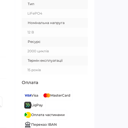
Тип
LiFePO4
Номінальна напруга
12 В
Ресурс
2000 циклів
Термін експлуатації
15 років
Оплата
Visa
MasterCard
LiqPay
Оплата частинами
Переказ IBAN