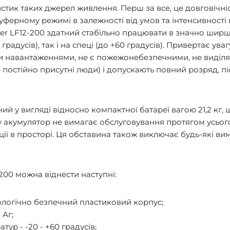
тик таких джерел живлення. Перш за все, це довговічніс
 буферному режимі в залежності від умов та інтенсивності
ger LF12-200 здатний стабільно працювати в значно ширш
0 градусів), так і на спеці (до +60 градусів). Привертає ува
ми навантаженнями, не є пожежонебезпечними, не виділя
 постійно присутні люди) і допускають повний розряд, п
ий у вигляді відносно компактної батареї вагою 21,2 кг, 
 акумулятор не вимагає обслуговування протягом усього 
ції в просторі. Ця обставина також виключає будь-які ви
200 можна віднести наступні:
ологічно безпечний пластиковий корпус;
 Аг;
р - -20 - +60 градусів;