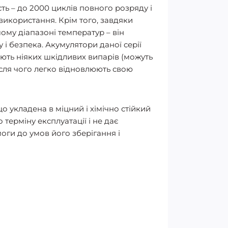
ть – до 2000 циклів повного розряду і
 використання. Крім того, завдяки
ому діапазоні температур – він
гу і безпека. Акумулятори даної серії
ють ніяких шкідливих випарів (можуть
ісля чого легко відновлюють свою
що укладена в міцний і хімічно стійкий
терміну експлуатації і не дає
моги до умов його зберігання і