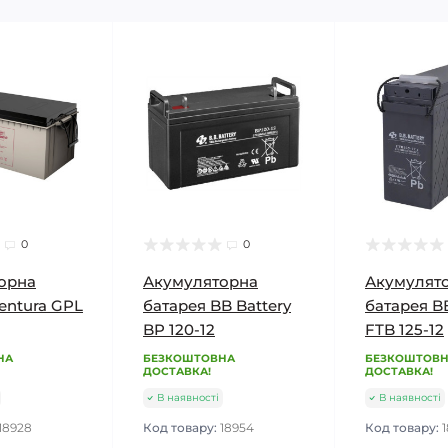
0
0
орна
Акумуляторна
Акумулят
entura GPL
батарея BB Battery
батарея BB
BP 120-12
FTB 125-12
НА
БЕЗКОШТОВНА
БЕЗКОШТОВ
ДОСТАВКА!
ДОСТАВКА!
В наявності
В наявності
18928
Код товару:
18954
Код товару: