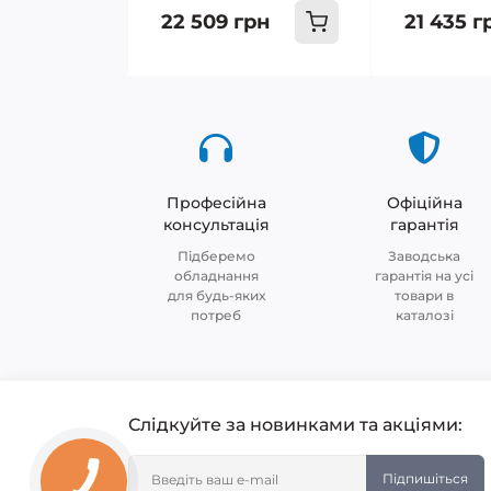
22 509 грн
21 435 г
Професійна
Офіційна
консультація
гарантія
Підберемо
Заводська
обладнання
гарантія на усі
для будь-яких
товари в
потреб
каталозі
Слідкуйте за новинками та акціями:
Підпишіться