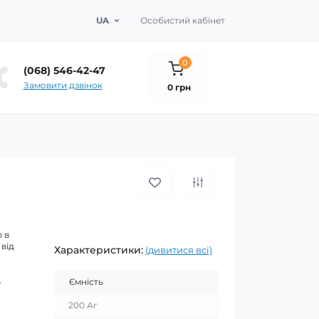
UA
Особистий кабінет
0
(068) 546-42-47
Замовити дзвінок
0 грн
 в
 від
Характеристики:
(дивитися всі)
.
Ємність
200 Аг