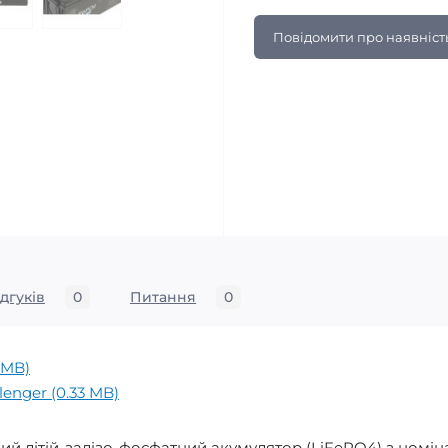
Повідомити про наявніст
ідгуків
0
Питання
0
 MB)
lenger (0.33 MB)
ний літій-залізо-фосфатний акумулятор (LiFePO4) з номі