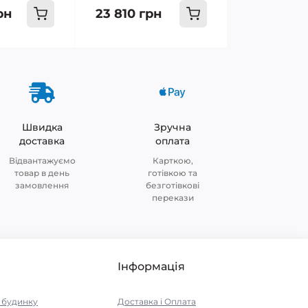
рн
23 810 грн
Швидка
Зручна
доставка
оплата
Відвантажуємо
Карткою,
товар в день
готівкою та
замовлення
безготівкові
перекази
Інформація
я будинку
Доставка і Оплата