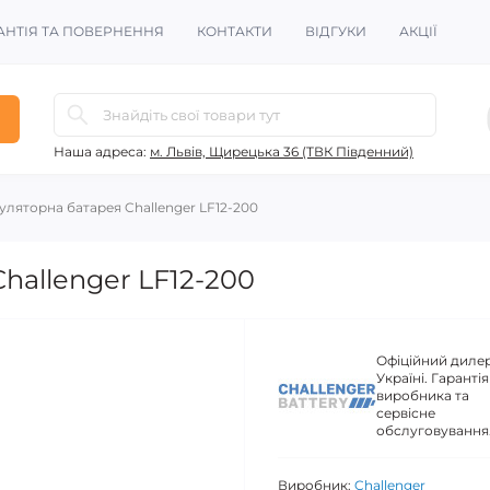
АНТІЯ ТА ПОВЕРНЕННЯ
КОНТАКТИ
ВІДГУКИ
АКЦІЇ
Наша адреса:
м. Львів, Щирецька 36 (ТВК Південний)
уляторна батарея Challenger LF12-200
hallenger LF12-200
Офіційний дилер
Україні. Гарантія
виробника та
сервісне
обслуговування
Виробник:
Challenger