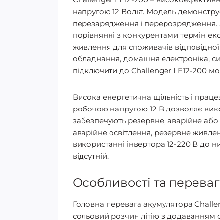
напругою 12 Вольт. Модель демонструє 
перезарядження і перерозрядження. 
порівнянні з конкурентами термін екс
живлення для споживачів відповідної 
обладнання, домашня електроніка, сис
підключити до Challenger LF12-200 мо
Висока енергетична щільність і праце
робочою напругою 12 В дозволяє вико
забезпечують резервне, аварійне або
аварійне освітлення, резервне живле
використанні інвертора 12-220 В до н
відсутній.
Особливості та переваг
Головна перевага акумулятора Challen
сольовий розчин літію з додаванням ор