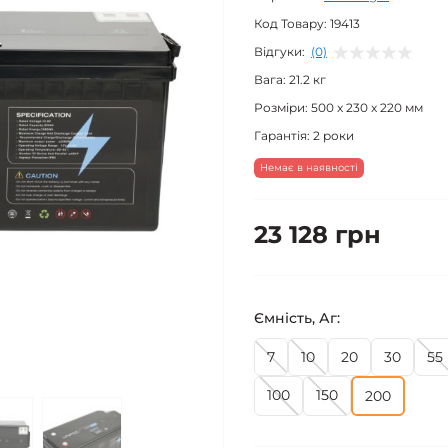
Код Товару:
19413
Відгуки:
(0)
Вага:
21.2 кг
Розміри:
500 x 230 x 220 мм
Гарантія:
2 роки
Немає в наявності
23 128 грн
Ємність, Аг:
7
10
20
30
55
100
150
200