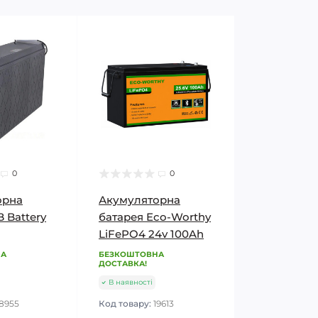
0
0
орна
Акумуляторна
 Battery
батарея Eco-Worthy
LiFePO4 24v 100Ah
НА
БЕЗКОШТОВНА
ДОСТАВКА!
В наявності
18955
Код товару:
19613