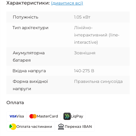
Характеристики:
(дивитися всі)
Потужність
1.05 кВт
Тип архітектури
Лінійно-
інтерактивний (line-
interactive)
Акумуляторна
Зовнішня
батарея
Вхідна напруга
140-275 В
Форма вихідної
Правильна синусоїда
напруги
Оплата
Visa
MasterCard
LiqPay
Оплата частинами
Переказ IBAN