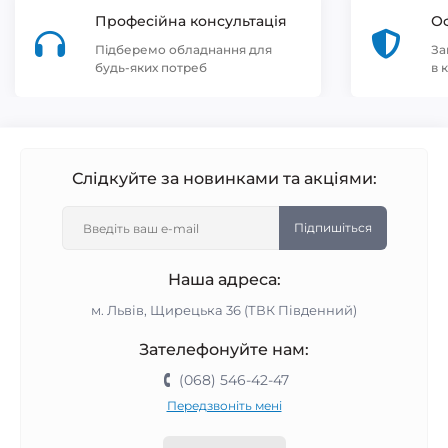
Професійна консультація
Оф
Підберемо обладнання для
За
будь-яких потреб
в 
Слідкуйте за новинками та акціями:
Підпишіться
Наша адреса:
м. Львів, Щирецька 36 (ТВК Південний)
Зателефонуйте нам:
(068) 546-42-47
Передзвоніть мені