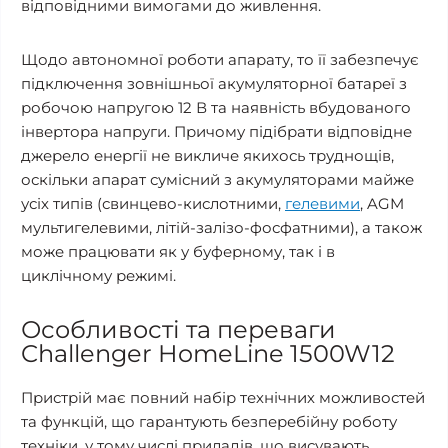
відповідними вимогами до живлення.
Щодо автономної роботи апарату, то її забезпечує
підключення зовнішньої акумуляторної батареї з
робочою напругою 12 В та наявність вбудованого
інвертора напруги. Причому підібрати відповідне
джерело енергії не викличе якихось труднощів,
оскільки апарат сумісний з акумуляторами майже
усіх типів (свинцево-кислотними,
гелевими
, AGM
мультигелевими, літій-залізо-фосфатними), а також
може працювати як у буферному, так і в
циклічному режимі.
Особливості та переваги
Challenger HomeLine 1500W12
Пристрій має повний набір технічних можливостей
та функцій, що гарантують безперебійну роботу
техніки, у тому числі приладів, що висувають