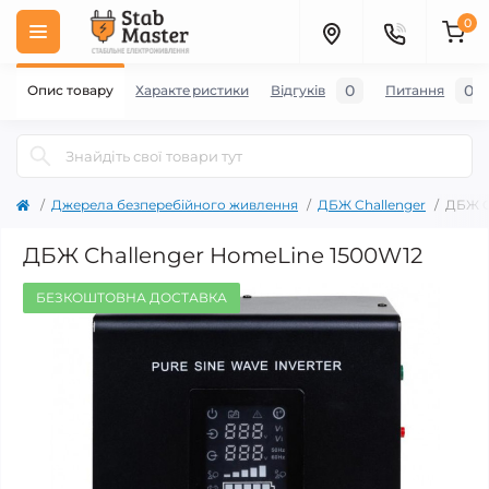
0
0
0
Опис товару
Характеристики
Відгуків
Питання
Джерела безперебійного живлення
ДБЖ Challenger
ДБЖ C
ДБЖ Challenger HomeLine 1500W12
БЕЗКОШТОВНА ДОСТАВКА