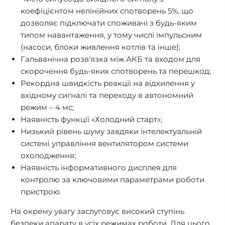
коефіцієнтом нелінійних спотворень 5%, що
дозволяє підключати споживачі з будь-яким
типом навантаження, у тому числі імпульсним
(насоси, блоки живлення котлів та інше);
Гальванічна розв'язка між АКБ та входом для
скорочення будь-яких спотворень та перешкод;
Рекордна швидкість реакції на відхилення у
вхідному сигналі та переходу в автономний
режим – 4 мс;
Наявність функції «Холодний старт»;
Низький рівень шуму завдяки інтелектуальній
системі управління вентилятором системи
охолодження;
Наявність інформативного дисплея для
контролю за ключовими параметрами роботи
пристрою.
На окрему увагу заслуговує високий ступінь
безпеки апарату в усіх режимах роботи. Для цього