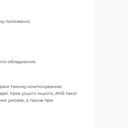
ому положенні;
ого обладнання;
Завдяки такому компонуванню
еї. Крім усього іншого, АКБ такої
них умовах, а також при