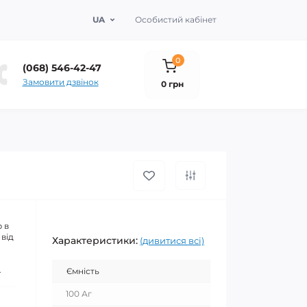
UA
Особистий кабінет
0
(068) 546-42-47
Замовити дзвінок
0 грн
 в
 від
Характеристики:
(дивитися всі)
.
Ємність
100 Аг