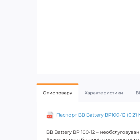
Опис товару
Характеристики
В
Паспорт BB Battery BP100-12 (0.21
BB Battery BP 100-12 – необслуговува
Акумуляторні батареї цього типу підх