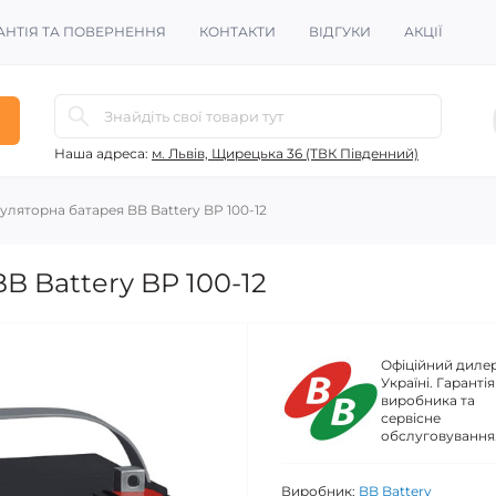
АНТІЯ ТА ПОВЕРНЕННЯ
КОНТАКТИ
ВІДГУКИ
АКЦІЇ
Наша адреса:
м. Львів, Щирецька 36 (ТВК Південний)
уляторна батарея BB Battery BP 100-12
B Battery BP 100-12
Офіційний дилер
Україні. Гарантія
виробника та
сервісне
обслуговування
Виробник:
BB Battery