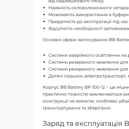
від надлишкового тиску;
Наявність скловолоконного сепара
Можливість використання в буферн
Придатність до експлуатації під ча
Відсутність необхідності заповнюв
Основні сфери застосування BB Battery
Системи аварійного освітлення на 
Системи резервного живлення для 
Системи резервного живлення для 
Дитячі іграшки, електротранспорт, 
Корпус BB Battery BP 100-12 – це міц
практично повністю виключаються ризи
конструкції не вимагає особливо дба
транспортуванні та зберіганні.
Заряд та експлуатація B