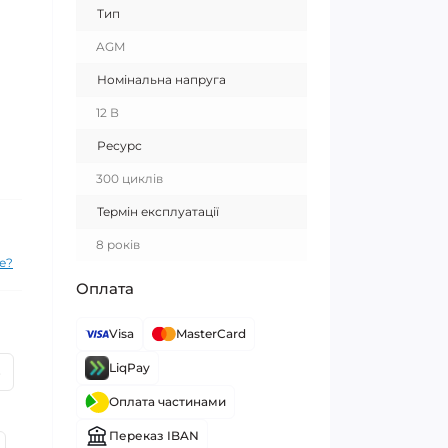
Тип
AGM
Номінальна напруга
12 В
Ресурс
300 циклів
Термін експлуатації
8 років
е?
Оплата
Visa
MasterCard
LiqPay
6
Оплата частинами
Переказ IBAN