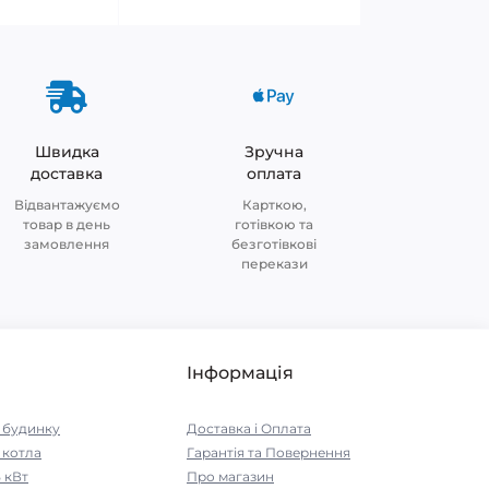
Швидка
Зручна
доставка
оплата
Відвантажуємо
Карткою,
товар в день
готівкою та
замовлення
безготівкові
перекази
Інформація
я будинку
Доставка і Оплата
 котла
Гарантія та Повернення
5 кВт
Про магазин