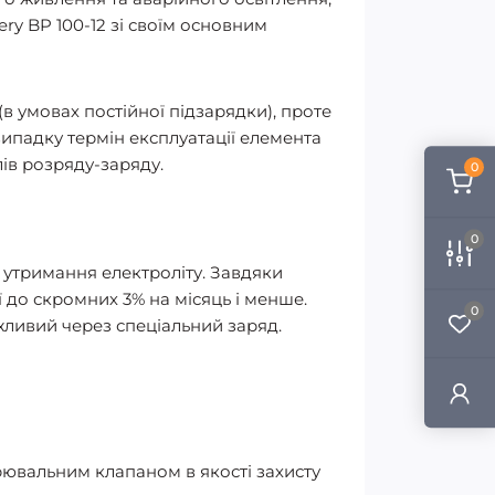
ry BP 100-12 зі своїм основним
в умовах постійної підзарядки), проте
випадку термін експлуатації елемента
лів розряду-заряду.
0
0
 утримання електроліту. Завдяки
 до скромних 3% на місяць і менше.
0
ожливий через спеціальний заряд.
рювальним клапаном в якості захисту