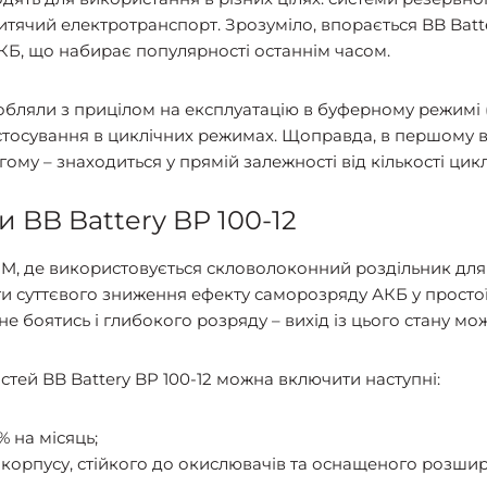
ячий електротранспорт. Зрозуміло, впорається BB Batte
АКБ, що набирає популярності останнім часом.
обляли з прицілом на експлуатацію в буферному режимі (
застосування в циклічних режимах. Щоправда, в першому 
ому – знаходиться у прямій залежності від кількості цик
 BB Battery BP 100-12
AGM, де використовується скловолоконний роздільник для
ти суттєвого зниження ефекту саморозряду АКБ у простої
не боятись і глибокого розряду – вихід із цього стану м
тей BB Battery BP 100-12 можна включити наступні:
 на місяць;
 корпусу, стійкого до окислювачів та оснащеного розши