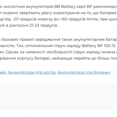
о-кислотних акумуляторів BB Battery серії BP рекомендо
ї окремо звертають увагу користувачів на те, що батарея
ур від -20 градусів морозу до +60 градусів тепла, при ц
в діапазоні 21-23 градусів.
 базових правил заряджання таких акумуляторних бата
вністю. Так, оптимальний струм заряду Battery BP 100-12
ин. Однак за наявності необхідності струм заряду можна
грівання корпусу батареї, найкраще перейти до більш п
рей
,
Акумулятори для котла
,
Акумулятори для будинку