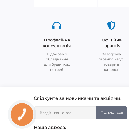
Професійна
Офіційна
консультація
гарантія
Підберемо
Заводська
обладнання
гарантія на усі
для будь-яких
товари в
потреб
каталозі
Слідкуйте за новинками та акціями:
Підпишіться
Наша адреса: