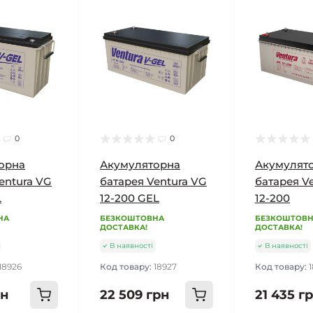
0
0
орна
Акумуляторна
Акумулят
entura VG
батарея Ventura VG
батарея V
L
12-200 GEL
12-200
НА
БЕЗКОШТОВНА
БЕЗКОШТОВ
ДОСТАВКА!
ДОСТАВКА!
В наявності
В наявності
18926
Код товару:
18927
Код товару:
рн
22 509 грн
21 435 г