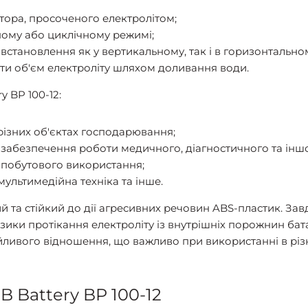
тора, просоченого електролітом;
ому або циклічному режимі;
с встановлення як у вертикальному, так і в горизонтальн
ати об'єм електроліту шляхом доливання води.
 BP 100-12:
різних об'єктах господарювання;
забезпечення роботи медичного, діагностичного та інш
побутового використання;
мультимедійна техніка та інше.
ний та стійкий до дії агресивних речовин ABS-пластик. 
ки протікання електроліту із внутрішніх порожнин батар
йливого відношення, що важливо при використанні в різ
B Battery BP 100-12