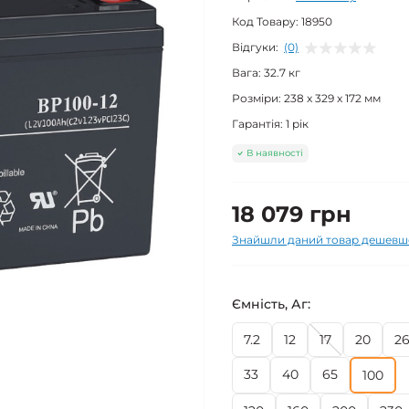
Код Товару:
18950
Відгуки:
(0)
Вага:
32.7 кг
Розміри:
238 x 329 x 172 мм
Гарантія:
1 рік
В наявності
18 079 грн
Знайшли даний товар дешевш
Ємність, Аг:
7.2
12
17
20
2
33
40
65
100