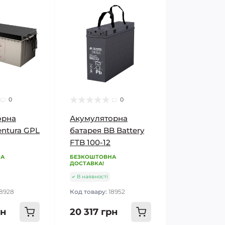
0
0
орна
Акумуляторна
entura GPL
батарея BB Battery
FTB 100-12
НА
БЕЗКОШТОВНА
ДОСТАВКА!
В наявності
18928
Код товару:
18952
рн
20 317 грн