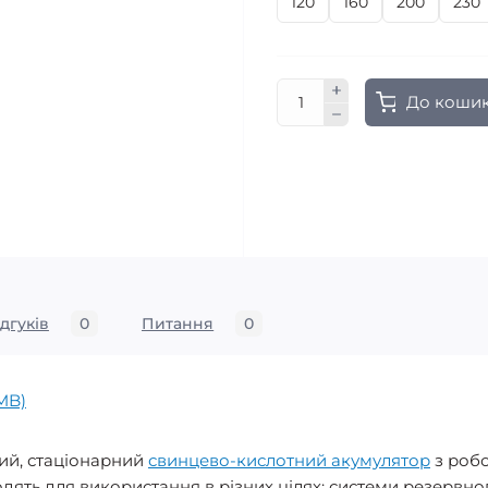
120
160
200
230
До коши
ідгуків
0
Питання
0
 MB)
ний, стаціонарний
свинцево-кислотний акумулятор
з робо
одять для використання в різних цілях: системи резервно