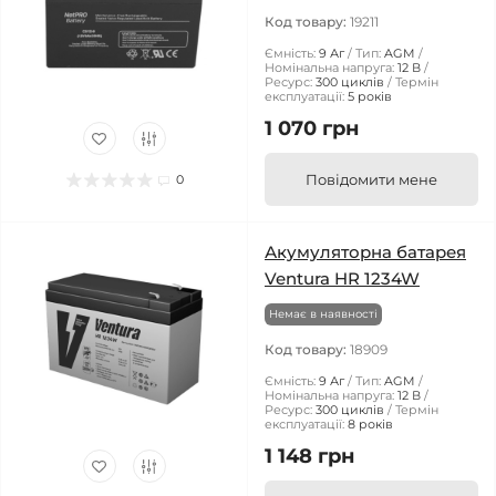
Код товару:
19211
Ємність:
9 Аг
Тип:
AGM
Номінальна напруга:
12 В
Ресурс:
300 циклів
Термін
експлуатації:
5 років
1 070 грн
Повідомити мене
0
Акумуляторна батарея
Ventura HR 1234W
Немає в наявності
Код товару:
18909
Ємність:
9 Аг
Тип:
AGM
Номінальна напруга:
12 В
Ресурс:
300 циклів
Термін
експлуатації:
8 років
1 148 грн