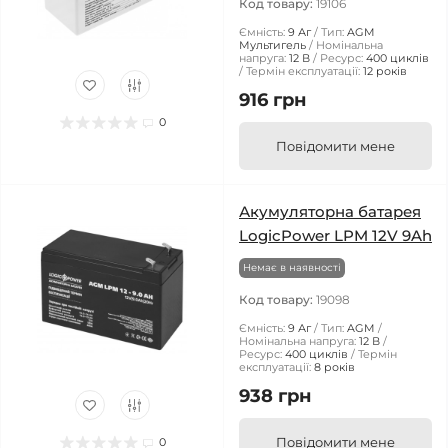
Код товару:
19106
Ємність:
9 Аг
Тип:
AGM
Мультигель
Номінальна
напруга:
12 В
Ресурс:
400 циклів
Термін експлуатації:
12 років
916 грн
0
Повідомити мене
Акумуляторна батарея
LogicPower LPM 12V 9Ah
Немає в наявності
Код товару:
19098
Ємність:
9 Аг
Тип:
AGM
Номінальна напруга:
12 В
Ресурс:
400 циклів
Термін
експлуатації:
8 років
938 грн
Повідомити мене
0