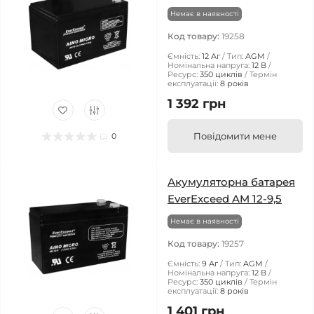
Немає в наявності
Код товару:
19258
Ємність:
12 Аг
Тип:
AGM
Номінальна напруга:
12 В
Ресурс:
350 циклів
Термін
експлуатації:
8 років
1 392 грн
Повідомити мене
0
Акумуляторна батарея
EverExceed AM 12-9,5
Немає в наявності
Код товару:
19257
Ємність:
9 Аг
Тип:
AGM
Номінальна напруга:
12 В
Ресурс:
350 циклів
Термін
експлуатації:
8 років
1 401 грн