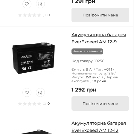
1 291 грн
Повідомити мене
0
Акумуляторна батарея
EverExceed AM 12-9
Немає в наявності
Код товару:
19256
Ємність:
9 Аг
Тип:
AGM
Номінальна напруга:
12 В
Ресурс:
350 циклів
Термін
експлуатації:
8 років
1 292 грн
Повідомити мене
0
Акумуляторна батарея
EverExceed AM 12-12