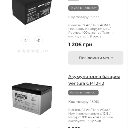
Немає в наявності
Код товару:
19333
Ємність:
12 Аг
Тип:
AGM
Номінальна напруга:
12 В
Ресурс:
400 циклів
Термін
експлуатації:
8 років
1 206 грн
0
Повідомити мене
Акумуляторна батарея
Ventura GP 12-12
Немає в наявності
Код товару:
18910
Ємність:
12 Аг
Тип:
AGM
Номінальна напруга:
12 В
Ресурс:
300 циклів
Термін
експлуатації:
5 років