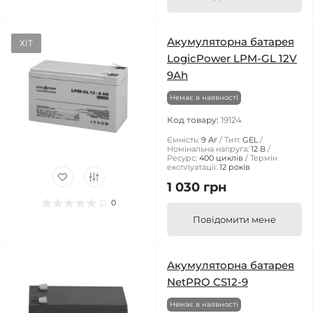
Акумуляторна батарея
ХІТ
LogicPower LPM-GL 12V
9Ah
Немає в наявності
Код товару:
19124
Ємність:
9 Аг
Тип:
GEL
Номінальна напруга:
12 В
Ресурс:
400 циклів
Термін
експлуатації:
12 років
1 030 грн
0
Повідомити мене
Акумуляторна батарея
NetPRO CS12-9
Немає в наявності