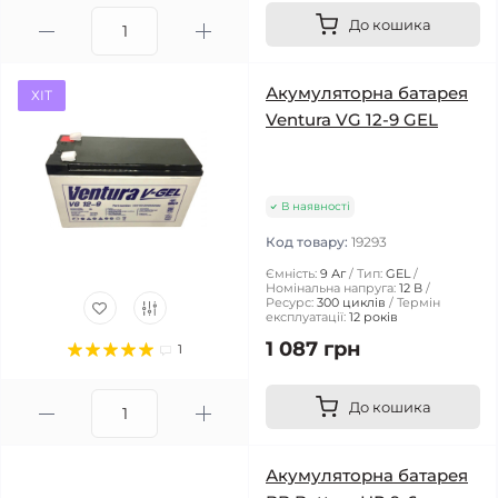
До кошика
Акумуляторна батарея
ХІТ
Ventura VG 12-9 GEL
В наявності
Код товару:
19293
Ємність:
9 Аг
Тип:
GEL
Номінальна напруга:
12 В
Ресурс:
300 циклів
Термін
експлуатації:
12 років
1 087 грн
1
До кошика
Акумуляторна батарея