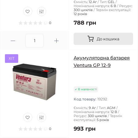
Ємність:
12 Аг
Тип:
GEL
Номінальна напруга:
6 В
Ресурс:
300 циклів
Термін експлуатації:
12 років
788 грн
0
До кошика
Акумуляторна батарея
ХІТ
Ventura GP 12-9
В наявності
Код товару:
19292
Ємність:
9 Аг
Тип:
AGM
Номінальна напруга:
12 В
Ресурс:
300 циклів
Термін
експлуатації:
5 років
993 грн
0