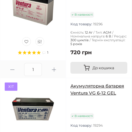
В наявності
Код товару:
19296
Ємність:
12 Аг
Тип:
AGM
Номінальна напруга:
6 В
Ресурс:
300 циклів
Термін експлуатації:
5 років
720 грн
1
До кошика
Акумуляторна батарея
ХІТ
Ventura VG 6-12 GEL
В наявності
Код товару:
19294