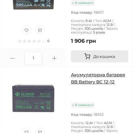
В наявності
Код товару:
19607
Ємність:
9 Аг
Тип:
AGM
Номінальна напруга:
12 В
Ресурс:
300 циклів
Термін
експлуатації:
5 років
1 906 грн
0
До кошика
Акумуляторна батарея
BB Battery BC 12-12
В наявності
Код товару:
18933
Ємність:
12 Аг
Тип:
AGM
Номінальна напруга:
12 В
Ресурс:
300 циклів
Термін