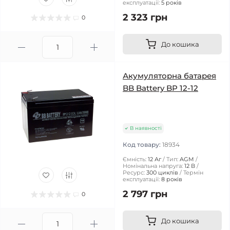
експлуатації:
5 років
2 323 грн
0
До кошика
Акумуляторна батарея
BB Battery BP 12-12
В наявності
Код товару:
18934
Ємність:
12 Аг
Тип:
AGM
Номінальна напруга:
12 В
Ресурс:
300 циклів
Термін
експлуатації:
8 років
2 797 грн
0
До кошика