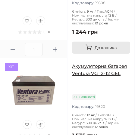
Код товару:
19508
Ємність:
9 Аг
Тип:
AGM
Номінальна напруга:
12 В
Ресурс:
300 циклів
Термін
експлуатації:
10 років
1 244 грн
0
До кошика
Акумуляторна батарея
ХІТ
Ventura VG 12-12 GEL
В наявності
Код товару:
19320
Ємність:
12 Аг
Тип:
GEL
Номінальна напруга:
12 В
Ресурс:
300 циклів
Термін
експлуатації:
12 років