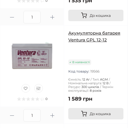
1 535 грн
0
До кошика
Акумуляторна батарея
Ventura GPL 12-12
В наявності
Код товару:
19566
Ємність:
12 Аг
Тип:
AGM
Номінальна напруга:
12 В
Ресурс:
300 циклів
Термін
експлуатації:
8 років
1 589 грн
0
До кошика