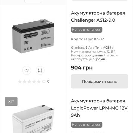
Акумуляторна батарея
Challenger AS12-9,0
Немає в наявності
Код товару:
18982
Ємність:
9 Аг
Тип:
AGM
Номінальна напруга:
12 В
Ресурс:
300 циклів
Термін
експлуатації:
5 років
904 грн
Повідомити мене
0
Акумуляторна батарея
ХІТ
LogicPower LPM-MG 12V
9Ah
Немає в наявності