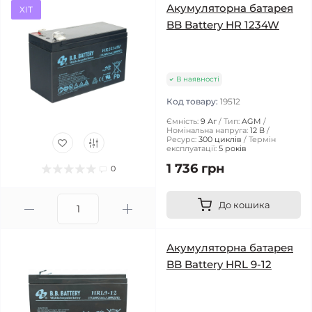
Акумуляторна батарея
ХІТ
BB Battery HR 1234W
В наявності
Код товару:
19512
Ємність:
9 Аг
Тип:
AGM
Номінальна напруга:
12 В
Ресурс:
300 циклів
Термін
експлуатації:
5 років
1 736 грн
0
До кошика
Акумуляторна батарея
BB Battery HRL 9-12