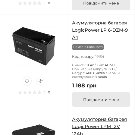
Повідомити мене
0
Акумуляторна батарея
LogicPower LP 6-DZM-9
Ah
Немає в наявності
Код товару:
19134
Ємність:
9 Аг
Тип:
AGM
Номінальна напруга:
12 В
Ресурс:
400 циклів
Термін
експлуатації:
8 років
1 188 грн
0
Повідомити мене
Акумуляторна батарея
LogicPower LPM 12V
12Ah