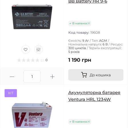
BB Battery HR 9-6
В наявності
Код товару:
19608
Ємність:
9 Аг
Тип:
AGM
Номінальна напруга:
6 В
Ресурс:
300 циклів
Термін експлуатації:
5 років
1 190 грн
0
До кошика
Акумуляторна батарея
ХІТ
Ventura HRL 1234W
В наявності